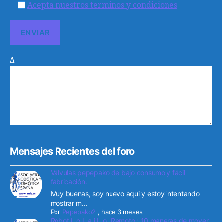
Acepta nuestros terminos y condiciones
Δ
Mensajes Recientes del foro
Válvulas pepepako de bajo consumo y fácil
fabricación.
Muy buenas, soy nuevo aqui y estoy intentando
mostrar m...
Por
Pepepako2
,
hace 3 meses
Robot L o L a i L o _Remoto : 10 maneras de mover