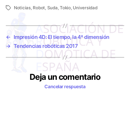
Noticias
,
Robot
,
Suda
,
Tokio
,
Universidad
E
t
i
q
u
←
Impresión 4D: El tiempo, la 4ª dimensión
e
→
Tendencias robóticas 2017
t
a
s
Deja un comentario
Cancelar respuesta