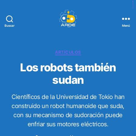
Buscar
Menú
W
e
b
d
C
ARTÍCULOS
e
a
Los robots también
A
t
R
e
sudan
D
g
E
o
r
Científicos de la Universidad de Tokio han
í
a
construido un robot humanoide que suda,
s
con su mecanismo de sudoración puede
enfriar sus motores eléctricos.