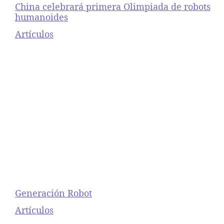
China celebrará primera Olimpiada de robots
humanoides
Respecto a
Artículos
Generación Robot
Respecto a
Artículos