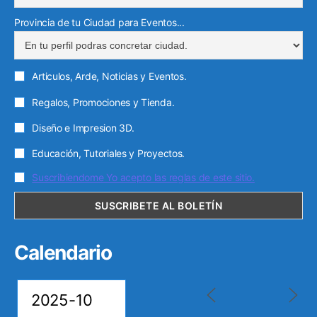
ó
Provincia de tu Ciudad para Eventos...
n
i
c
Articulos, Arde, Noticias y Eventos.
o
Regalos, Promociones y Tienda.
Diseño e Impresion 3D.
Educación, Tutoriales y Proyectos.
Suscribiendome Yo acepto las reglas de este sitio.
Calendario