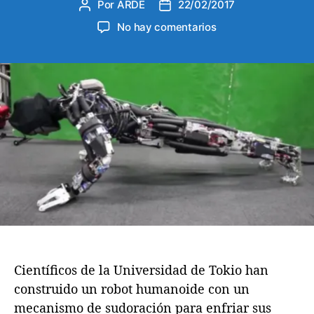
Por
ARDE
22/02/2017
A
F
u
e
e
No hay comentarios
t
c
n
o
h
L
r
a
o
d
d
s
e
e
r
l
l
o
a
a
b
e
e
o
n
n
t
t
t
s
r
r
t
a
a
a
d
d
m
a
a
b
i
Científicos de la Universidad de Tokio han
é
construido un robot humanoide con un
n
s
mecanismo de sudoración para enfriar sus