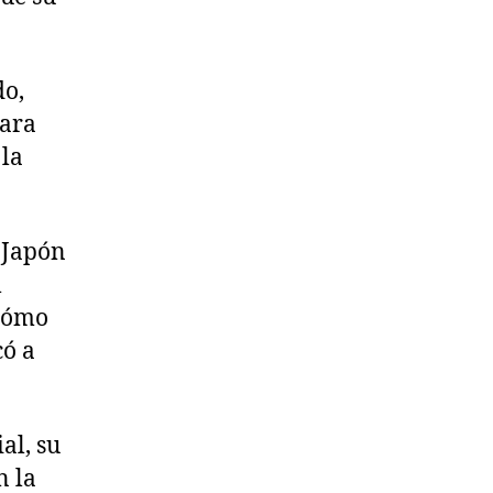
do,
para
 la
 Japón
l
 cómo
có a
al, su
n la