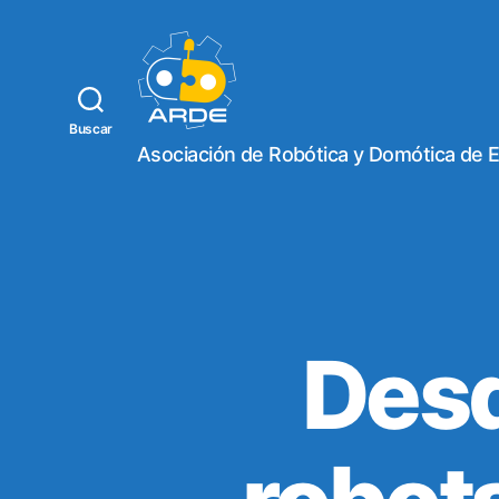
Buscar
W
Asociación de Robótica y Domótica de 
e
b
d
e
A
R
D
E
Des