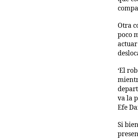
compañ
Otra c
poco m
actuar
desloc
‘El ro
mientr
depart
va la p
Efe Da
Si bie
presen