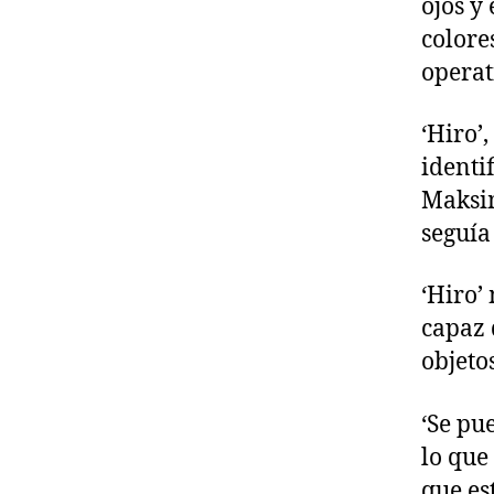
ojos y
colore
operat
‘Hiro’,
identi
Maksim
seguía
‘Hiro’
capaz 
objeto
‘Se pu
lo que
que es