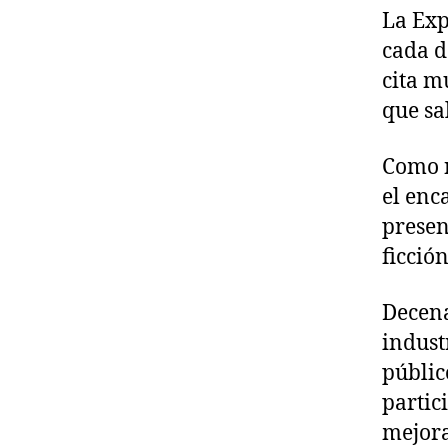
La Exp
cada d
cita m
que sa
Como n
el enc
presen
ficción
Decena
indust
públic
partic
mejora