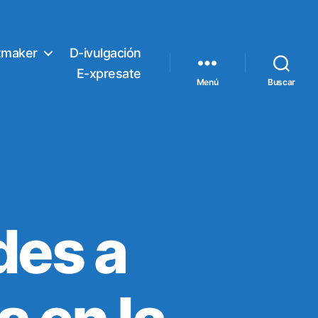
tmaker
D-ivulgación
E-xpresate
Menú
Buscar
es a