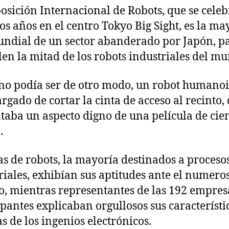
l
l
osición Internacional de Robots, que se celeb
a
a
os años en el centro Tokyo Big Sight, es la ma
e
e
n
n
undial de un sector abanderado por Japón, pa
t
t
len la mitad de los robots industriales del m
r
r
a
a
o podía ser de otro modo, un robot humanoi
d
d
argado de cortar la cinta de acceso al recinto,
a
a
taba un aspecto digno de una película de cie
.
s de robots, la mayoría destinados a proceso
riales, exhibían sus aptitudes ante el numero
o, mientras representantes de las 192 empres
ipantes explicaban orgullosos sus característi
s de los ingenios electrónicos.