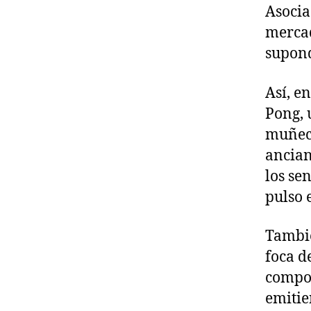
Asocia
mercad
supond
Así, e
Pong, 
muñeco
ancian
los se
pulso 
Tambié
foca d
compor
emitie