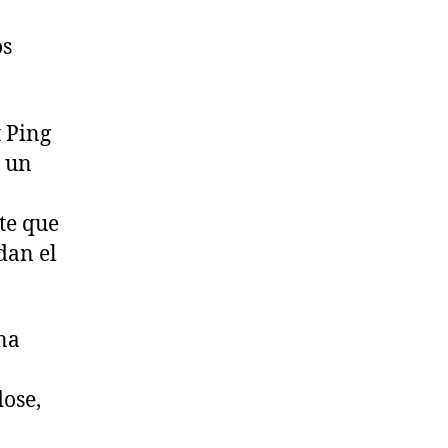
os
t Ping
, un
te que
dan el
na
ose,