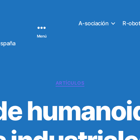
A-sociación
R-obo
Menú
España
C
ARTÍCULOS
a
t
de humanoid
e
g
o
r
í
a