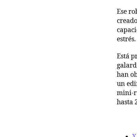
Ese ro
creado
capaci
estrés.
Está p
galard
han ob
un edi
mini-r
hasta 
X