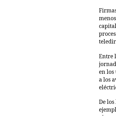
Firmas
menos 
capita
proces
teledi
Entre 
jornad
en los
a los 
eléctri
De los
ejempl