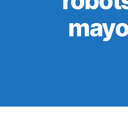
robots
mayor