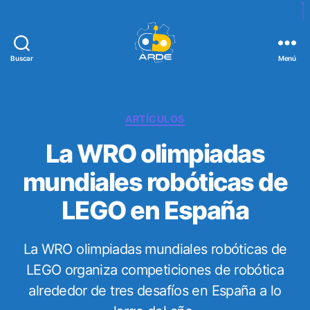
Buscar
Menú
W
e
b
d
C
ARTÍCULOS
e
a
La WRO olimpiadas
A
t
R
e
mundiales robóticas de
D
g
E
o
LEGO en España
r
í
a
La WRO olimpiadas mundiales robóticas de
s
LEGO organiza competiciones de robótica
alrededor de tres desafíos en España a lo