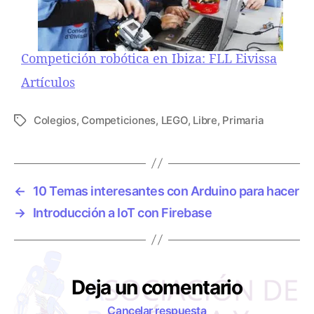
Competición robótica en Ibiza: FLL Eivissa
Respecto a
Artículos
Colegios
,
Competiciones
,
LEGO
,
Libre
,
Primaria
E
t
i
q
u
←
10 Temas interesantes con Arduino para hacer
e
→
Introducción a IoT con Firebase
t
a
s
Deja un comentario
Cancelar respuesta