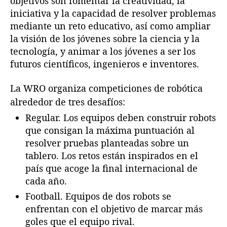
objetivos son fomentar la creatividad, la
E
iniciativa y la capacidad de resolver problemas
G
mediante un reto educativo, así como ampliar
O
la visión de los jóvenes sobre la ciencia y la
e
tecnología, y animar a los jóvenes a ser los
n
futuros científicos, ingenieros e inventores.
E
s
La WRO organiza competiciones de robótica
p
a
alrededor de tres desafíos:
ñ
Regular. Los equipos deben construir robots
a
que consigan la máxima puntuación al
resolver pruebas planteadas sobre un
tablero. Los retos están inspirados en el
país que acoge la final internacional de
cada año.
Football. Equipos de dos robots se
enfrentan con el objetivo de marcar más
goles que el equipo rival.