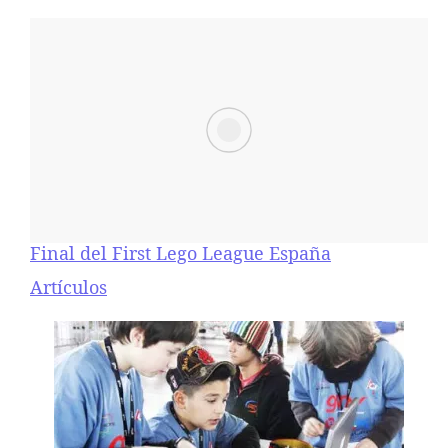
Final del First Lego League España
Respecto a
Artículos