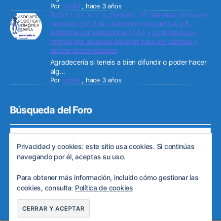
Por
Lolailo
,
hace 3 años
Robot L o L a i L o _Remoto : 10 maneras de mover
motores. con 3 IA , autónomo de punto A a B ,
Asistente conversacional ( I A ) y controlado en
remoto por usuarios del chat para ver cámara y
activar luces-motores
Agradecería si teneis a bien difundir o poder hacer
alg...
Por
Lolailo
,
hace 3 años
Búsqueda del Foro
Privacidad y cookies: este sitio usa cookies. Si continúas
navegando por él, aceptas su uso.
Para obtener más información, incluido cómo gestionar las
© 2026
Web de ARDE
Subir
↑
cookies, consulta:
Política de cookies
Política de privacidad