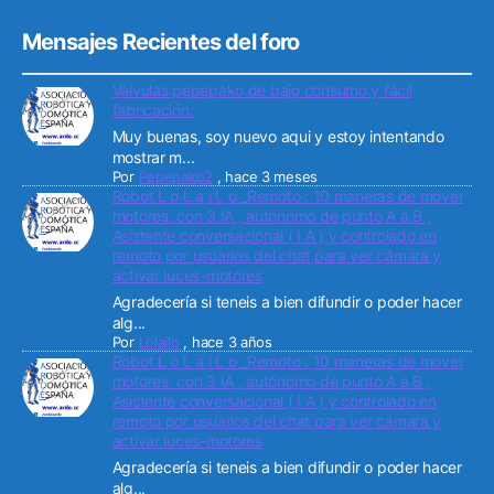
Mensajes Recientes del foro
Válvulas pepepako de bajo consumo y fácil
fabricación.
Muy buenas, soy nuevo aqui y estoy intentando
mostrar m...
Por
Pepepako2
,
hace 3 meses
Robot L o L a i L o _Remoto : 10 maneras de mover
motores. con 3 IA , autónomo de punto A a B ,
Asistente conversacional ( I A ) y controlado en
remoto por usuarios del chat para ver cámara y
activar luces-motores
Agradecería si teneis a bien difundir o poder hacer
alg...
Por
Lolailo
,
hace 3 años
Robot L o L a i L o _Remoto : 10 maneras de mover
motores. con 3 IA , autónomo de punto A a B ,
Asistente conversacional ( I A ) y controlado en
remoto por usuarios del chat para ver cámara y
activar luces-motores
Agradecería si teneis a bien difundir o poder hacer
alg...