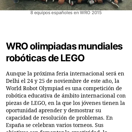
m
u
8 equipos españoles en WRO 2015
n
d
i
a
l
WRO olimpiadas mundiales
e
s
robóticas de LEGO
r
o
b
Aunque la próxima feria internacional será en
ó
Delhi el 24 y 25 de noviembre de este año, la
t
World Robot Olympiad es una competición de
i
robótica educativa de ámbito internacional con
c
piezas de LEGO, en la que los jóvenes tienen la
a
oportunidad aprender y demostrar su
s
capacidad de resolución de problemas. En
d
España se celebran varios torneos. Sus
e
L