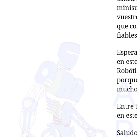
minisu
vuestr
que co
fiable
Espera
en est
Robóti
porque
mucho 
Entre 
en este
Saludo