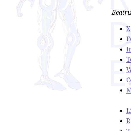
Beatri
X
F
I
T
W
C
M
L
R