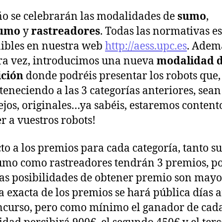
a
a
ño se celebrarán las modalidades de
sumo
,
sumo
y
rastreadores
. Todas las normativas e
ibles en nuestra web
http://aess.upc.es
. Adem
a vez, introducimos una nueva
modalidad 
ición
donde podréis presentar los robots que,
teneciendo a las 3 categorías anteriores, sean
jos, originales…ya sabéis, estaremos content
r a vuestros robots!
to a los premios para cada categoría, tanto s
mo como rastreadores tendrán 3 premios, po
las posibilidades de obtener premio son mayo
a exacta de los premios se hará pública días 
ncurso, pero como mínimo el ganador de cad