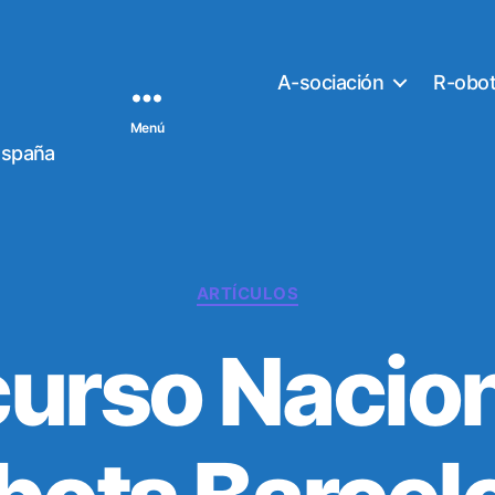
A-sociación
R-obo
Menú
España
C
ARTÍCULOS
a
t
urso Nacion
e
g
o
r
í
a