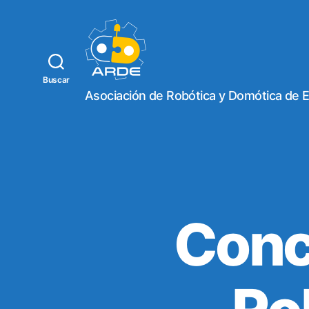
Buscar
W
Asociación de Robótica y Domótica de 
e
b
d
e
A
R
D
E
Conc