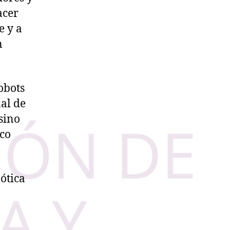
acer
e y a
n
.
obots
al de
sino
ico
ótica