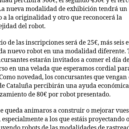
dad percibirá 900€, el segundo 450€ y el ter
La nueva modalidad de exhibición tendrá un
 a la originalidad y otro que reconocerá la
jidad del robot.
cio de las inscripciones será de 25€, más seis 
da nuevo robot en una modalidad diferente. 
ncursantes estarán invitados a comer el día de
so en una velada que esperamos cordial par
 Como novedad, los concursantes que vengan
de Cataluña percibirán una ayuda económica
zamiento de 80€ por robot presentado.
e queda animaros a construir o mejorar vues
, especialmente a los que estáis proyectando 
uyendo robots de las modalidades de rastrea