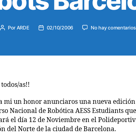
bots Barcel
s
Por
ARDE
02/10/2006
No hay comentario
A
F
u
e
t
c
o
h
r
a
d
d
e
e
l
l
 todos/as!!
a
a
e
e
a mi un honor anunciaros una nueva edición
n
n
t
t
so Nacional de Robótica AESS Estudiants que
r
r
ará el día 12 de Noviembre en el Polideportiv
a
a
ón del Norte de la ciudad de Barcelona.
d
d