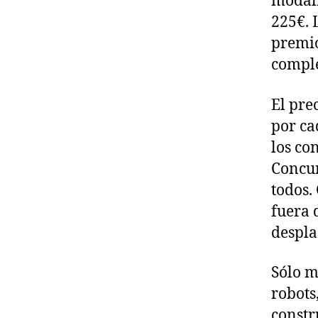
modali
225€. 
premio
comple
El pre
por ca
los co
Concur
todos.
fuera 
despla
Sólo m
robots
constr