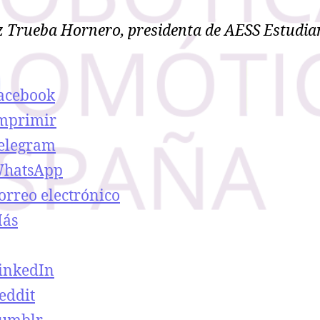
z Trueba Hornero, presidenta de AESS Estudia
acebook
mprimir
elegram
hatsApp
orreo electrónico
ás
inkedIn
eddit