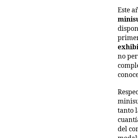
Este a
mini
dispon
primer
exhib
no per
comple
conoce
Respec
minisu
tanto 
cuantí
del co