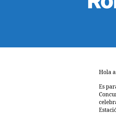
Ro
Hola a
Es par
Concur
celebr
Estaci