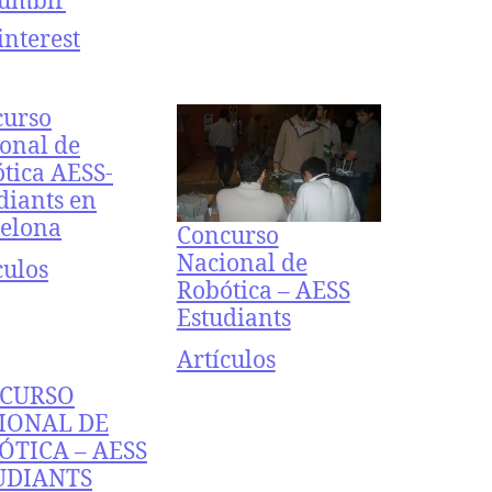
umblr
interest
curso
onal de
tica AESS-
diants en
elona
Concurso
Nacional de
ecto a
culos
Robótica – AESS
Estudiants
Respecto a
Artículos
CURSO
IONAL DE
ÓTICA – AESS
UDIANTS