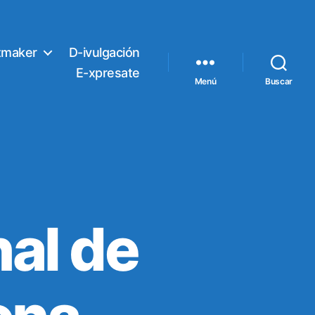
tmaker
D-ivulgación
E-xpresate
Menú
Buscar
al de