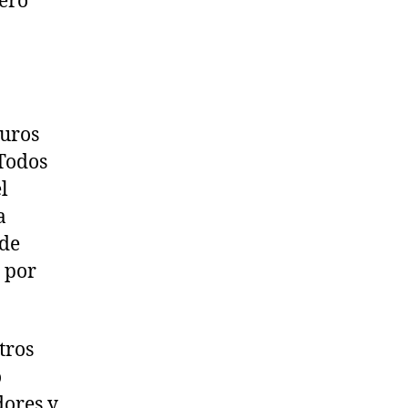
cero
a
euros
Todos
l
a
 de
 por
tros
o
dores y