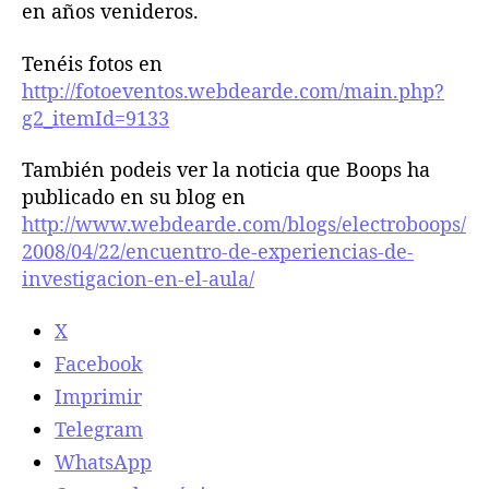
i
en años venideros.
n
v
Tenéis fotos en
e
http://fotoeventos.webdearde.com/main.php?
s
g2_itemId=9133
t
i
También podeis ver la noticia que Boops ha
g
publicado en su blog en
a
http://www.webdearde.com/blogs/electroboops/
c
i
2008/04/22/encuentro-de-experiencias-de-
ó
investigacion-en-el-aula/
n
e
X
n
Facebook
e
l
Imprimir
a
Telegram
u
WhatsApp
l
a