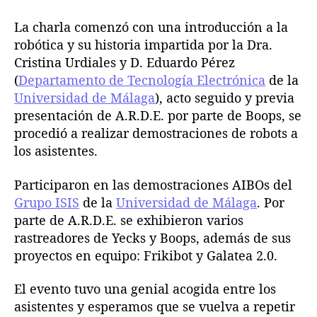
n
La charla comenzó con una introducción a la
t
r
robótica y su historia impartida por la Dra.
o
Cristina Urdiales y D. Eduardo Pérez
d
(
Departamento de Tecnología Electrónica
de la
e
Universidad de Málaga
), acto seguido y previa
e
presentación de A.R.D.E. por parte de Boops, se
x
procedió a realizar demostraciones de robots a
p
los asistentes.
e
r
i
Participaron en las demostraciones AIBOs del
e
Grupo ISIS
de la
Universidad de Málaga
. Por
n
parte de A.R.D.E. se exhibieron varios
c
rastreadores de Yecks y Boops, además de sus
i
proyectos en equipo: Frikibot y Galatea 2.0.
a
s
El evento tuvo una genial acogida entre los
d
asistentes y esperamos que se vuelva a repetir
e