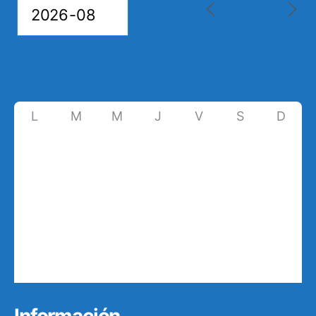
L
M
M
J
V
S
D
27
28
29
30
31
1
2
3
4
5
6
7
8
9
10
11
12
13
14
15
16
17
18
19
20
21
22
23
24
25
26
27
28
29
30
31
1
2
3
4
5
6
Información