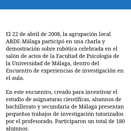
n
o
h
A
r
a
R
d
d
D
e
e
E
l
l
-
El 22 de abril de 2008, la agrupación local
a
a
M
ARDE-Málaga participó en una charla y
e
e
á
demostración sobre robótica celebrada en el
n
n
l
salón de actos de la Facultad de Psicología de
t
t
a
r
r
la Universidad de Málaga, dentro del
g
a
a
Encuentro de experiencias de investigación en
a
d
d
el aula.
e
a
a
n
e
En este encuentro, creado para incentivar el
l
estudio de asignaturas científicas, alumnos de
E
bachillerato y secundaria de Málaga presentan
n
pequeños trabajos de investigación tutorizados
c
por el profesorado. Participaron un total de 180
u
alumnos.
e