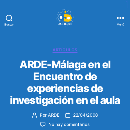
Buscar
Menú
W
e
b
d
C
ARTÍCULOS
e
a
ARDE-Málaga en el
A
t
R
e
Encuentro de
D
g
E
o
experiencias de
r
í
investigación en el aula
a
s
Por
ARDE
22/04/2008
A
F
u
e
e
No hay comentarios
t
c