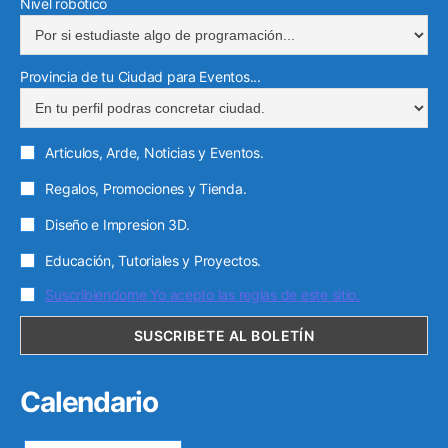
Nivel robótico
r
ó
Provincia de tu Ciudad para Eventos...
n
i
c
Articulos, Arde, Noticias y Eventos.
o
Regalos, Promociones y Tienda.
Diseño e Impresion 3D.
Educación, Tutoriales y Proyectos.
Suscribiendome Yo acepto las reglas de este sitio.
Calendario