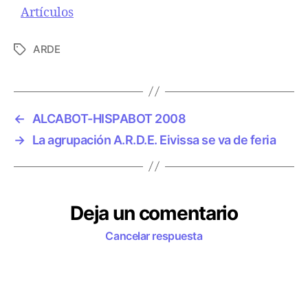
Respecto a
Artículos
ARDE
E
t
i
q
u
←
ALCABOT-HISPABOT 2008
e
→
La agrupación A.R.D.E. Eivissa se va de feria
t
a
s
Deja un comentario
Cancelar respuesta