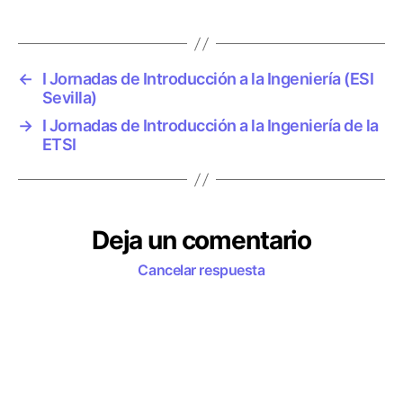
t
i
q
u
←
I Jornadas de Introducción a la Ingeniería (ESI
e
Sevilla)
t
→
I Jornadas de Introducción a la Ingeniería de la
a
ETSI
s
Deja un comentario
Cancelar respuesta