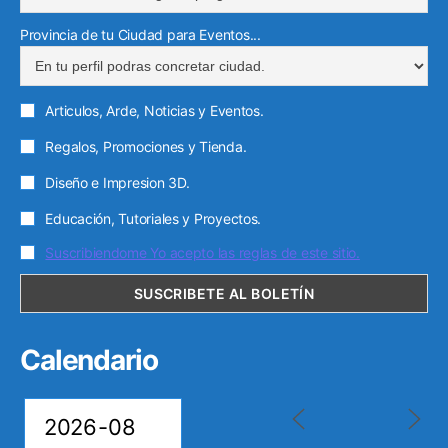
ó
Provincia de tu Ciudad para Eventos...
n
i
c
Articulos, Arde, Noticias y Eventos.
o
Regalos, Promociones y Tienda.
Diseño e Impresion 3D.
Educación, Tutoriales y Proyectos.
Suscribiendome Yo acepto las reglas de este sitio.
Calendario