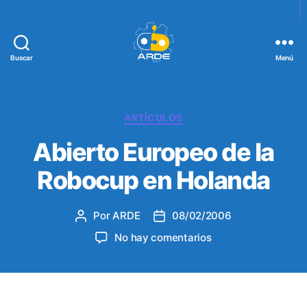
Buscar
Menú
W
e
b
d
C
ARTÍCULOS
e
a
Abierto Europeo de la
A
t
R
e
Robocup en Holanda
D
g
E
o
r
Por
ARDE
08/02/2006
A
F
í
u
e
a
e
No hay comentarios
t
c
s
n
o
h
A
r
a
b
d
d
i
e
e