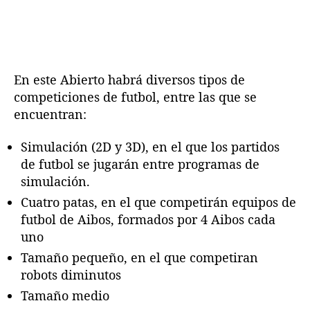
p
e
n
H
o
En este Abierto habrá diversos tipos de
l
competiciones de futbol, entre las que se
a
encuentran:
n
d
Simulación (2D y 3D), en el que los partidos
a
de futbol se jugarán entre programas de
simulación.
Cuatro patas, en el que competirán equipos de
futbol de Aibos, formados por 4 Aibos cada
uno
Tamaño pequeño, en el que competiran
robots diminutos
Tamaño medio