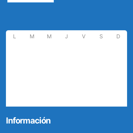
L
M
M
J
V
S
D
27
28
29
30
31
1
2
9
3
4
5
6
7
8
10
11
12
13
14
15
16
17
18
19
20
21
22
23
24
25
26
27
28
29
30
31
1
2
3
4
5
6
Información