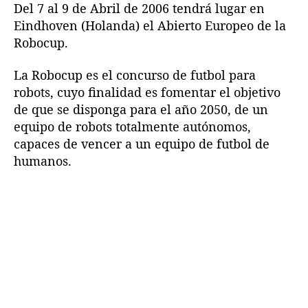
e
Del 7 al 9 de Abril de 2006 tendrá lugar en
l
l
r
Eindhoven (Holanda) el Abierto Europeo de la
a
a
t
Robocup.
e
e
o
n
n
E
La Robocup es el concurso de futbol para
t
t
u
r
r
robots, cuyo finalidad es fomentar el objetivo
r
a
a
de que se disponga para el año 2050, de un
o
d
d
equipo de robots totalmente autónomos,
p
a
a
e
capaces de vencer a un equipo de futbol de
o
humanos.
d
e
l
a
R
o
b
o
c
u