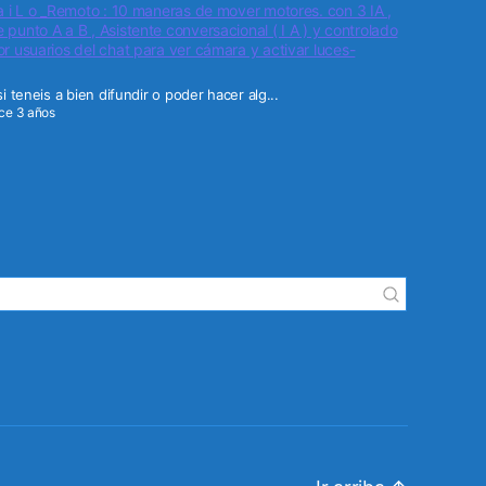
a i L o _Remoto : 10 maneras de mover motores. con 3 IA ,
punto A a B , Asistente conversacional ( I A ) y controlado
r usuarios del chat para ver cámara y activar luces-
i teneis a bien difundir o poder hacer alg...
ce 3 años