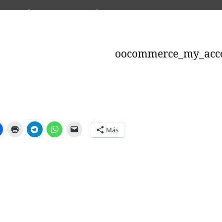
formación
Información
Entradas
Entradas
mentarios
Comentarios
Foros
Foros
C
rsos
Tienda
Tienda
oocommerce_my_acc
Más