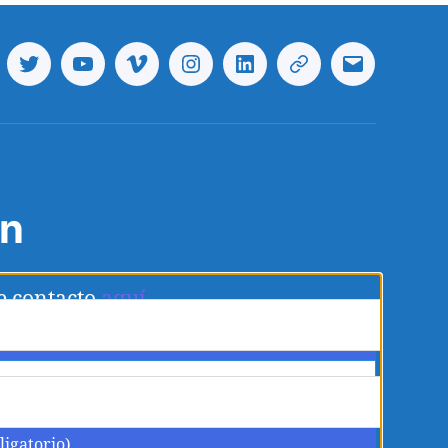
cebook
Twitter
Youtube
Vimeo
Instagram
Linkedin
Telegram
Correo
electrónico
ón
e contacto
aquí
ligatorio)