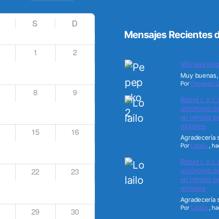
S
D
Mensajes Recientes d
1
2
Válvulas pep
Muy buenas, 
Por
Pepepako
8
9
Robot L o L 
autónomo de 
en remoto po
motores
15
16
Agradecería s
Por
Lolailo
,
ha
Robot L o L 
22
23
autónomo de 
en remoto po
motores
Agradecería s
Por
Lolailo
,
ha
29
30