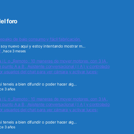
el foro
epako de bajo consumo y fácil fabricación.
soy nuevo aqui y estoy intentando mostrar m...
2
,
hace 3 meses
a i L o _Remoto : 10 maneras de mover motores. con 3 IA ,
punto A a B , Asistente conversacional ( I A ) y controlado
r usuarios del chat para ver cámara y activar luces-
i teneis a bien difundir o poder hacer alg...
ce 3 años
a i L o _Remoto : 10 maneras de mover motores. con 3 IA ,
punto A a B , Asistente conversacional ( I A ) y controlado
r usuarios del chat para ver cámara y activar luces-
i teneis a bien difundir o poder hacer alg...
ce 3 años