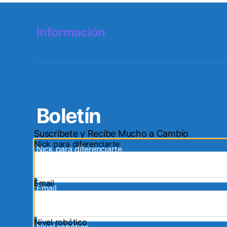
Información
Boletín
Suscribete y Recibe Mucho a Cambio
Nick para diferenciarte
Nick para diferenciarte
Email
Email
Nivel robótico
Nivel robótico