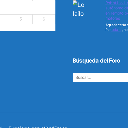
Robot L o L 
autónomo de 
en remoto po
5
6
motores
Agradecería s
Por
Lolailo
,
ha
Búsqueda del Foro