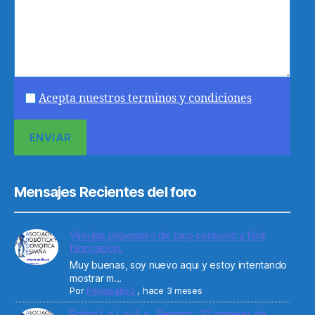
Acepta nuestros terminos y condiciones
Mensajes Recientes del foro
Válvulas pepepako de bajo consumo y fácil
fabricación.
Muy buenas, soy nuevo aqui y estoy intentando
mostrar m...
Por
Pepepako2
,
hace 3 meses
Robot L o L a i L o _Remoto : 10 maneras de