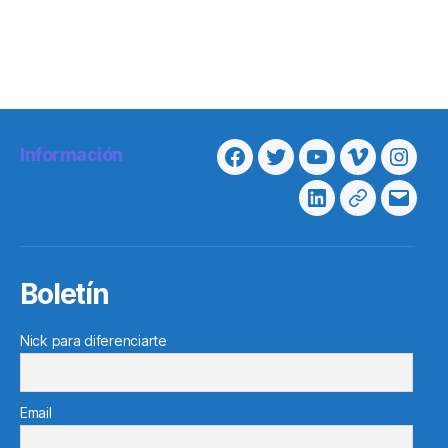
Información
Facebook
Twitter
Youtube
Vimeo
Insta
Linkedin
Telegram
Corre
electr
Boletín
Nick para diferenciarte
Email