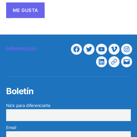
ME GUSTA
Cargando...
Información
Facebook
Twitter
Youtube
Vimeo
Ins
Linkedin
Telegra
Cor
elec
Boletín
Nick para diferenciarte
Email