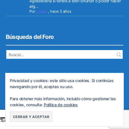
Agradecería si teneis a bien difundir o poder hacer
alg...
Por
Lolailo
,
hace 3 años
Búsqueda del Foro
Privacidad y cookies: este sitio usa cookies. Si continúas
navegando por él, aceptas su uso.
© 2026
Web de ARDE
Subir
↑
Política de privacidad
Para obtener más información, incluido cómo gestionar las
cookies, consulta:
Política de cookies
Manage consent
%d