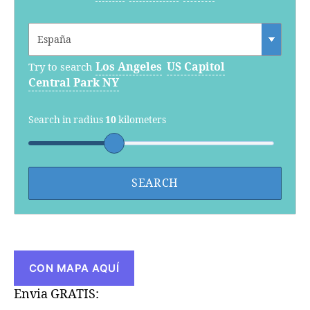
Los Angeles
US Capitol
Try to search
Central Park NY
Search in radius
10
kilometers
CON MAPA AQUÍ
Envia GRATIS: