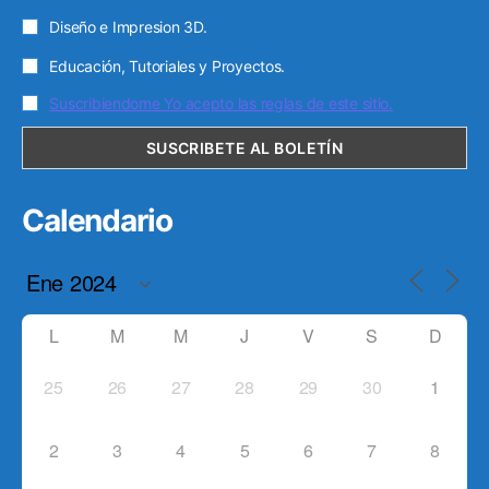
Diseño e Impresion 3D.
Educación, Tutoriales y Proyectos.
Suscribiendome Yo acepto las reglas de este sitio.
Calendario
L
M
M
J
V
S
D
25
26
27
28
29
30
1
2
3
4
5
6
7
8