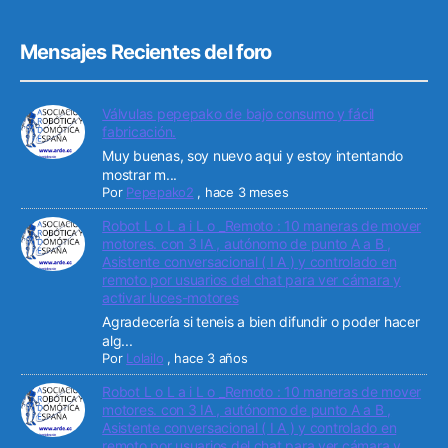
Mensajes Recientes del foro
Válvulas pepepako de bajo consumo y fácil
fabricación.
Muy buenas, soy nuevo aqui y estoy intentando
mostrar m...
Por
Pepepako2
,
hace 3 meses
Robot L o L a i L o _Remoto : 10 maneras de mover
motores. con 3 IA , autónomo de punto A a B ,
Asistente conversacional ( I A ) y controlado en
remoto por usuarios del chat para ver cámara y
activar luces-motores
Agradecería si teneis a bien difundir o poder hacer
alg...
Por
Lolailo
,
hace 3 años
Robot L o L a i L o _Remoto : 10 maneras de mover
motores. con 3 IA , autónomo de punto A a B ,
Asistente conversacional ( I A ) y controlado en
remoto por usuarios del chat para ver cámara y