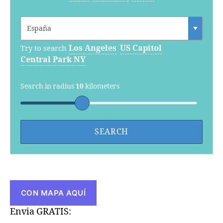
Los Angeles
US Capitol
Try to search
Central Park NY
Search in radius
10
kilometers
CON MAPA AQUÍ
Envia GRATIS: