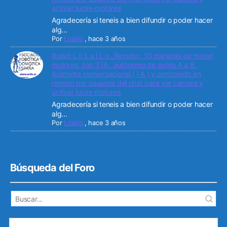
activar luces-motores
Agradecería si teneis a bien difundir o poder hacer
alg...
Por
Lolailo
,
hace 3 años
Robot L o L a i L o _Remoto : 10 maneras de mover
motores. con 3 IA , autónomo de punto A a B ,
Asistente conversacional ( I A ) y controlado en
remoto por usuarios del chat para ver cámara y
activar luces-motores
Agradecería si teneis a bien difundir o poder hacer
alg...
Por
Lolailo
,
hace 3 años
Búsqueda del Foro