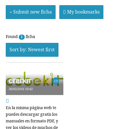
Submit new ficha
My bookmarks
Found
ficha
1
Sort by: Newest first
CEBEKIT
2.5
30/03/2016 10:42
En la misma pàgina web te
puedes descargar gratis los
manuales en formato PDF, y
ver los videos de muchos de