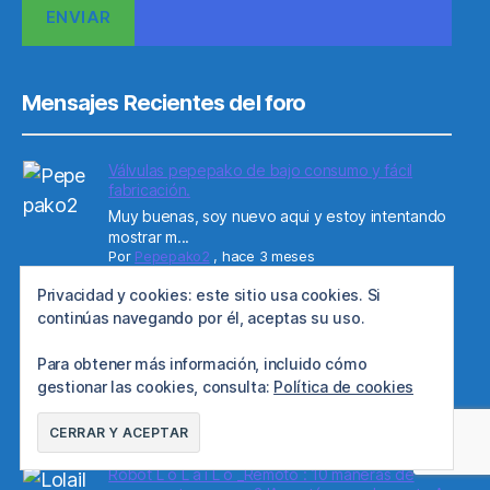
Mensajes Recientes del foro
Válvulas pepepako de bajo consumo y fácil
fabricación.
Muy buenas, soy nuevo aqui y estoy intentando
mostrar m...
Por
Pepepako2
,
hace 3 meses
Robot L o L a i L o _Remoto : 10 maneras de
Privacidad y cookies: este sitio usa cookies. Si
mover motores. con 3 IA , autónomo de punto A
continúas navegando por él, aceptas su uso.
a B , Asistente conversacional ( I A ) y
controlado en remoto por usuarios del chat para
Para obtener más información, incluido cómo
ver cámara y activar luces-motores
gestionar las cookies, consulta:
Política de cookies
Agradecería si teneis a bien difundir o poder
hacer alg...
Por
Lolailo
,
hace 3 años
Robot L o L a i L o _Remoto : 10 maneras de