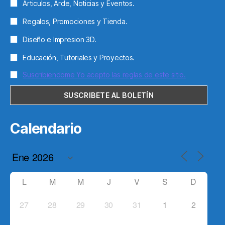
Articulos, Arde, Noticias y Eventos.
Regalos, Promociones y Tienda.
Diseño e Impresion 3D.
Educación, Tutoriales y Proyectos.
Suscribiendome Yo acepto las reglas de este sitio.
Calendario
L
M
M
J
V
S
D
27
28
29
30
31
1
2