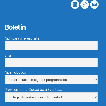
Linkedin
Telegram
Corre
electr
Boletín
Nick para diferenciarte
Email
Nivel robótico
Provincia de tu Ciudad para Eventos...