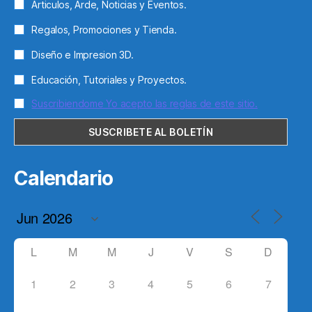
Articulos, Arde, Noticias y Eventos.
Regalos, Promociones y Tienda.
Diseño e Impresion 3D.
Educación, Tutoriales y Proyectos.
Suscribiendome Yo acepto las reglas de este sitio.
Calendario
L
M
M
J
V
S
D
1
2
3
4
5
6
7