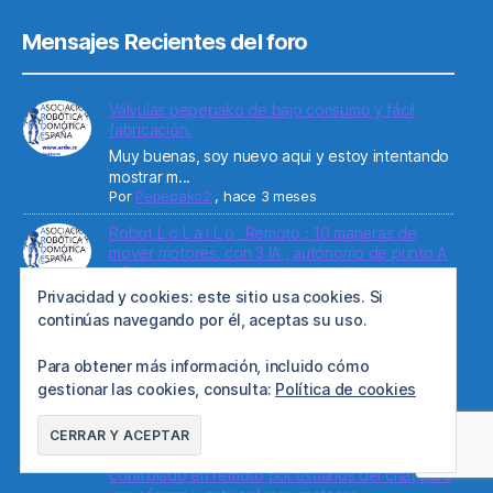
Mensajes Recientes del foro
Válvulas pepepako de bajo consumo y fácil
fabricación.
Muy buenas, soy nuevo aqui y estoy intentando
mostrar m...
Por
Pepepako2
,
hace 3 meses
Robot L o L a i L o _Remoto : 10 maneras de
mover motores. con 3 IA , autónomo de punto A
a B , Asistente conversacional ( I A ) y
controlado en remoto por usuarios del chat para
Privacidad y cookies: este sitio usa cookies. Si
ver cámara y activar luces-motores
continúas navegando por él, aceptas su uso.
Agradecería si teneis a bien difundir o poder
hacer alg...
Para obtener más información, incluido cómo
Por
Lolailo
,
hace 3 años
gestionar las cookies, consulta:
Política de cookies
Robot L o L a i L o _Remoto : 10 maneras de
mover motores. con 3 IA , autónomo de punto A
a B , Asistente conversacional ( I A ) y
controlado en remoto por usuarios del chat para