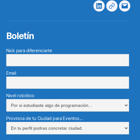
Linkedin
Telegram
Corre
electr
Boletín
Nick para diferenciarte
Email
Nivel robótico
Provincia de tu Ciudad para Eventos...