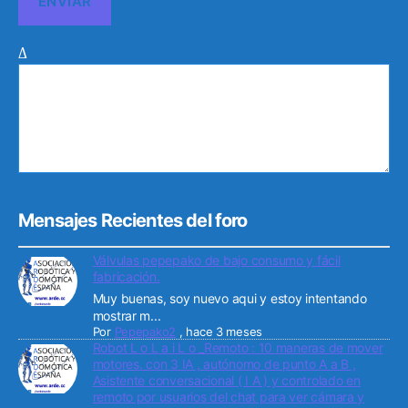
Δ
Mensajes Recientes del foro
Válvulas pepepako de bajo consumo y fácil
fabricación.
Muy buenas, soy nuevo aqui y estoy intentando
mostrar m...
Por
Pepepako2
,
hace 3 meses
Robot L o L a i L o _Remoto : 10 maneras de mover
motores. con 3 IA , autónomo de punto A a B ,
Asistente conversacional ( I A ) y controlado en
remoto por usuarios del chat para ver cámara y