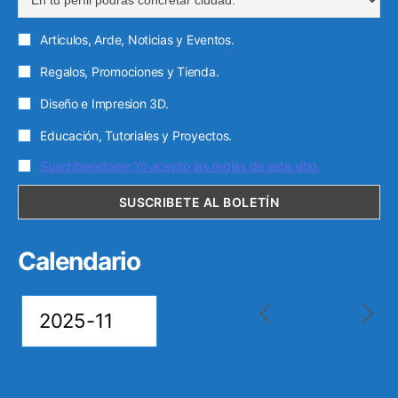
c
Articulos, Arde, Noticias y Eventos.
o
Regalos, Promociones y Tienda.
Diseño e Impresion 3D.
Educación, Tutoriales y Proyectos.
Suscribiendome Yo acepto las reglas de este sitio.
Calendario