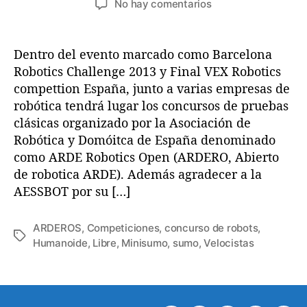
a
e
No hay comentarios
t
c
s
n
o
h
A
r
a
R
Dentro del evento marcado como Barcelona
d
d
D
Robotics Challenge 2013 y Final VEX Robotics
e
e
E
compettion España, junto a varias empresas de
l
l
R
a
a
robótica tendrá lugar los concursos de pruebas
o
e
e
clásicas organizado por la Asociación de
b
n
n
Robótica y Domóitca de España denominado
o
t
t
t
como ARDE Robotics Open (ARDERO, Abierto
r
r
i
de robotica ARDE). Además agradecer a la
a
a
c
AESSBOT por su […]
d
d
s
a
a
O
ARDEROS
,
Competiciones
,
concurso de robots
,
p
E
Humanoide
,
Libre
,
Minisumo
,
sumo
,
Velocistas
e
t
n
i
(
q
A
u
R