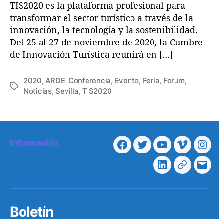
TIS2020 es la plataforma profesional para
u
transformar el sector turístico a través de la
r
innovación, la tecnología y la sostenibilidad.
i
s
Del 25 al 27 de noviembre de 2020, la Cumbre
m
de Innovación Turística reunirá en […]
I
n
2020
,
ARDE
,
Conferencia
,
Evento
,
Feria
,
Forum
,
n
E
Noticias
,
Sevilla
,
TIS2020
o
t
v
i
a
q
t
u
i
e
Información
o
F
T
Y
V
I
t
n
a
a
w
o
i
n
S
L
T
C
s
c
i
u
m
s
u
i
e
o
e
t
t
e
t
m
n
l
r
m
b
t
u
o
a
Boletín
k
e
r
i
o
e
b
g