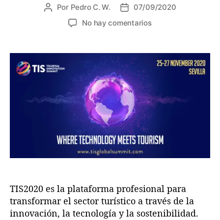
a
Por
Pedro C. W.
07/09/2020
A
F
s
u
e
e
No hay comentarios
t
c
n
o
h
A
r
a
R
d
d
D
e
e
E
l
l
c
a
a
o
e
e
l
n
n
a
t
t
b
r
r
o
a
a
r
d
d
a
a
a
c
o
TIS2020 es la plataforma profesional para
n
transformar el sector turístico a través de la
T
innovación, la tecnología y la sostenibilidad.
o