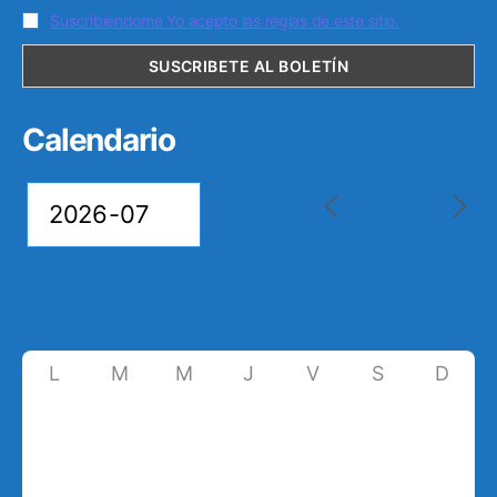
Suscribiendome Yo acepto las reglas de este sitio.
Calendario
L
M
M
J
V
S
D
29
30
1
2
3
4
5
6
7
8
9
10
11
12
13
14
15
16
17
18
19