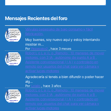
Mensajes Recientes del foro
Válvulas pepepako de bajo consumo y fácil
fabricación.
Muy buenas, soy nuevo aqui y estoy intentando
mostrar m...
Por
Pepepako2
,
hace 3 meses
Robot L o L a i L o _Remoto : 10 maneras de mover
motores. con 3 IA , autónomo de punto A a B ,
Asistente conversacional ( I A ) y controlado en
remoto por usuarios del chat para ver cámara y
activar luces-motores
Agradecería si teneis a bien difundir o poder hacer
alg...
Por
Lolailo
,
hace 3 años
Robot L o L a i L o _Remoto : 10 maneras de mover
motores. con 3 IA , autónomo de punto A a B ,
Asistente conversacional ( I A ) y controlado en
remoto por usuarios del chat para ver cámara y
activar luces-motores