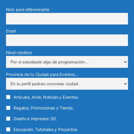
t
e
g
e
o
r
e
r
T
Nick para diferenciarte
d
r
o
k
a
I
i
a
e
S
m
n
m
l
2
Email
e
0
2
c
0
t
Nivel robótico
r
ó
Provincia de tu Ciudad para Eventos...
n
i
c
Articulos, Arde, Noticias y Eventos.
o
Regalos, Promociones y Tienda.
Diseño e Impresion 3D.
Educación, Tutoriales y Proyectos.