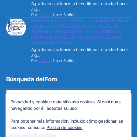
Agradecería si teneis a bien difundir o poder hacer
alg...
Por
Lolailo
,
hace 3 años
Robot L o L a i L o _Remoto : 10 maneras de mover
motores. con 3 IA , autónomo de punto A a B ,
Asistente conversacional ( I A ) y controlado en
remoto por usuarios del chat para ver cámara y
activar luces-motores
Agradecería si teneis a bien difundir o poder hacer
alg...
Por
Lolailo
,
hace 3 años
Búsqueda del Foro
Privacidad y cookies: este sitio usa cookies. Si continúas
navegando por él, aceptas su uso.
Para obtener más información, incluido cómo gestionar las
© 2026
Web de ARDE
Subir
↑
cookies, consulta:
Política de cookies
Política de privacidad