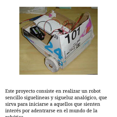
a
R
r
a
s
o
d
d
b
e
e
o
l
l
t
a
a
:
e
e
P
n
n
r
t
t
o
r
r
y
a
a
e
d
d
c
a
a
t
o
F
I
Este proyecto consiste en realizar un robot
R
sencillo siguelineas y sigueluz analógico, que
sirva para iniciarse a aquellos que sienten
interés por adentrarse en el mundo de la
robótica.