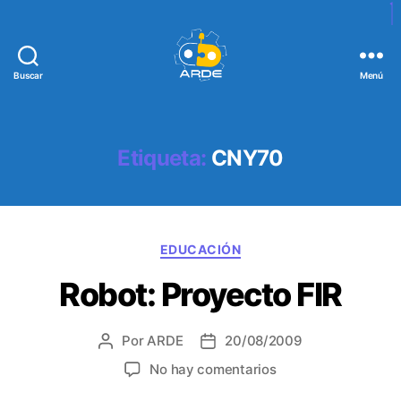
Buscar
Menú
W
e
b
d
Etiqueta:
CNY70
e
A
R
D
C
E
EDUCACIÓN
a
Robot: Proyecto FIR
t
e
g
Por
ARDE
20/08/2009
A
F
o
u
e
r
e
No hay comentarios
t
c
í
n
o
h