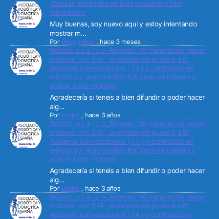
Válvulas pepepako de bajo consumo y fácil
fabricación.
Muy buenas, soy nuevo aqui y estoy intentando
mostrar m...
Por
Pepepako2
,
hace 3 meses
Robot L o L a i L o _Remoto : 10 maneras de mover
motores. con 3 IA , autónomo de punto A a B ,
Asistente conversacional ( I A ) y controlado en
remoto por usuarios del chat para ver cámara y
activar luces-motores
Agradecería si teneis a bien difundir o poder hacer
alg...
Por
Lolailo
,
hace 3 años
Robot L o L a i L o _Remoto : 10 maneras de mover
motores. con 3 IA , autónomo de punto A a B ,
Asistente conversacional ( I A ) y controlado en
remoto por usuarios del chat para ver cámara y
activar luces-motores
Agradecería si teneis a bien difundir o poder hacer
alg...
Por
Lolailo
,
hace 3 años
Robot L o L a i L o _Remoto : 10 maneras de mover
motores. con 3 IA , autónomo de punto A a B ,
Asistente conversacional ( I A ) y controlado en