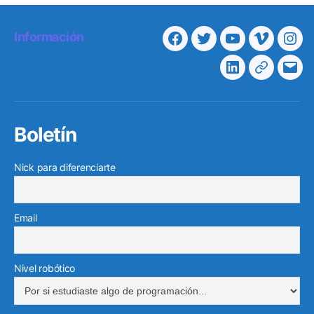
Información
Facebook
Twitter
Youtube
Vimeo
Ins
Linkedin
Telegra
Cor
elec
Boletín
Nick para diferenciarte
Email
Nivel robótico