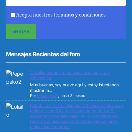
Acepta nuestros terminos y condiciones
Mensajes Recientes del foro
Válvulas pepepako de bajo consumo y fácil
fabricación.
Muy buenas, soy nuevo aqui y estoy intentando
mostrar m...
Por
Pepepako2
,
hace 3 meses
Robot L o L a i L o _Remoto : 10 maneras de mover
motores. con 3 IA , autónomo de punto A a B ,
Asistente conversacional ( I A ) y controlado en
remoto por usuarios del chat para ver cámara y
activar luces-motores