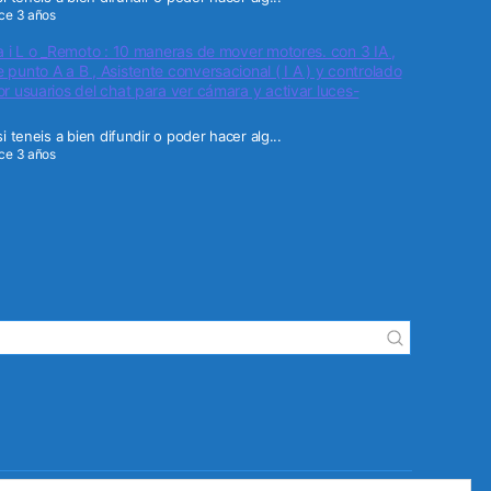
ce 3 años
a i L o _Remoto : 10 maneras de mover motores. con 3 IA ,
punto A a B , Asistente conversacional ( I A ) y controlado
r usuarios del chat para ver cámara y activar luces-
i teneis a bien difundir o poder hacer alg...
ce 3 años