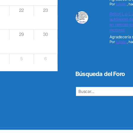
Por
Lolailo
,
ha
22
23
Robot L o L 
autónomo de 
en remoto po
motores
29
30
Agradecería s
Por
Lolailo
,
ha
5
6
Búsqueda del Foro