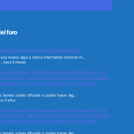
el foro
epako de bajo consumo y fácil fabricación.
soy nuevo aqui y estoy intentando mostrar m...
2
,
hace 3 meses
a i L o _Remoto : 10 maneras de mover motores. con 3 IA ,
punto A a B , Asistente conversacional ( I A ) y controlado
r usuarios del chat para ver cámara y activar luces-
i teneis a bien difundir o poder hacer alg...
ce 3 años
a i L o _Remoto : 10 maneras de mover motores. con 3 IA ,
punto A a B , Asistente conversacional ( I A ) y controlado
r usuarios del chat para ver cámara y activar luces-
i teneis a bien difundir o poder hacer alg...