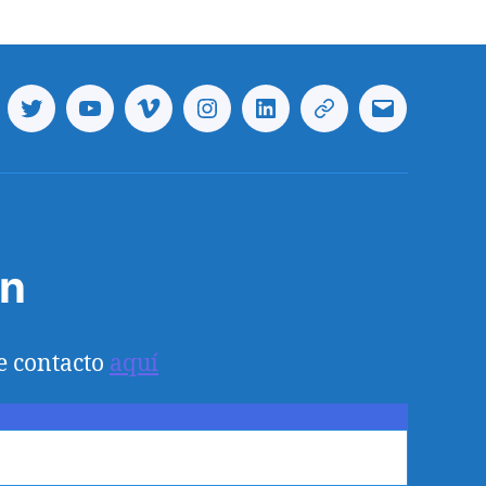
cebook
Twitter
Youtube
Vimeo
Instagram
Linkedin
Telegram
Correo
electrónico
ón
e contacto
aquí