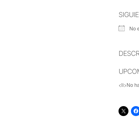
SIGUI
No e
DESCR
UPCO
<li>No ha