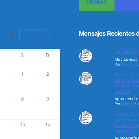
Mensajes Recientes d
HOY
Válvulas pep
S
D
Muy buenas, 
Por
Pepepako
1
2
Robot L o L 
autónomo de 
en remoto po
motores
9
8
Agradecería s
Por
Lolailo
,
ha
Robot L o L 
autónomo de 
15
16
en remoto po
motores
Agradecería s