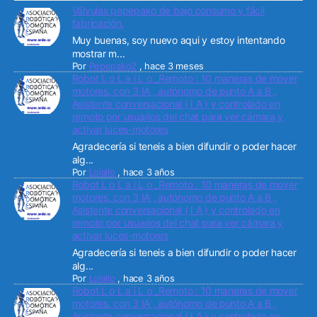
Válvulas pepepako de bajo consumo y fácil
fabricación.
Muy buenas, soy nuevo aqui y estoy intentando
mostrar m...
Por
Pepepako2
,
hace 3 meses
Robot L o L a i L o _Remoto : 10 maneras de mover
motores. con 3 IA , autónomo de punto A a B ,
Asistente conversacional ( I A ) y controlado en
remoto por usuarios del chat para ver cámara y
activar luces-motores
Agradecería si teneis a bien difundir o poder hacer
alg...
Por
Lolailo
,
hace 3 años
Robot L o L a i L o _Remoto : 10 maneras de mover
motores. con 3 IA , autónomo de punto A a B ,
Asistente conversacional ( I A ) y controlado en
remoto por usuarios del chat para ver cámara y
activar luces-motores
Agradecería si teneis a bien difundir o poder hacer
alg...
Por
Lolailo
,
hace 3 años
Robot L o L a i L o _Remoto : 10 maneras de mover
motores. con 3 IA , autónomo de punto A a B ,
Asistente conversacional ( I A ) y controlado en