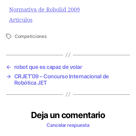
Normativa de Robolid 2009
Respecto a
Artículos
Competiciones
E
t
i
q
u
←
robot que es capaz de volar
e
→
CRJET’09 – Concurso Internacional de
t
Robótica JET
a
s
Deja un comentario
Cancelar respuesta