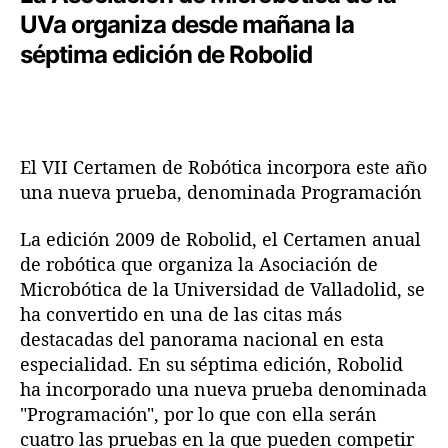
a
a
i
UVa organiza desde mañana la
e
e
d
n
n
séptima edición de Robolid
t
t
r
r
a
a
d
d
a
a
El VII Certamen de Robótica incorpora este año
una nueva prueba, denominada Programación
La edición 2009 de Robolid, el Certamen anual
de robótica que organiza la Asociación de
Microbótica de la Universidad de Valladolid, se
ha convertido en una de las citas más
destacadas del panorama nacional en esta
especialidad. En su séptima edición, Robolid
ha incorporado una nueva prueba denominada
"Programación", por lo que con ella serán
cuatro las pruebas en la que pueden competir