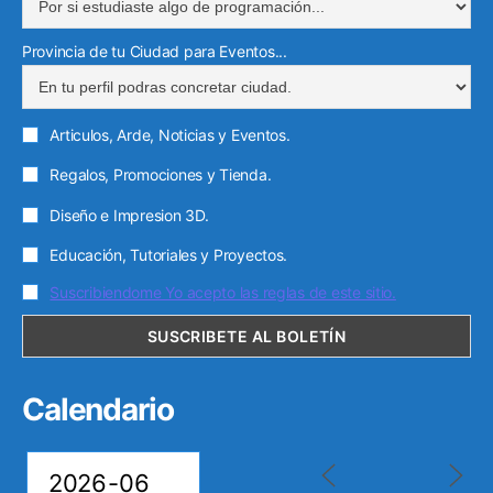
ó
Provincia de tu Ciudad para Eventos...
n
i
c
Articulos, Arde, Noticias y Eventos.
o
Regalos, Promociones y Tienda.
Diseño e Impresion 3D.
Educación, Tutoriales y Proyectos.
Suscribiendome Yo acepto las reglas de este sitio.
Calendario