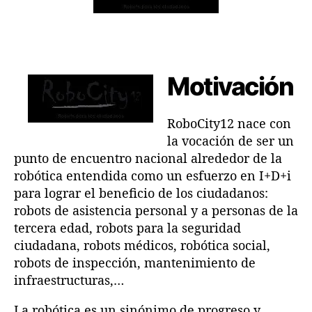
o
l
l
C
a
a
i
e
e
t
n
n
y
t
t
Motivación
1
r
r
2
a
a
l
RoboCity12 nace con
d
d
o
a
a
la vocación de ser un
s
punto de encuentro nacional alrededor de la
d
robótica entendida como un esfuerzo en I+D+i
í
a
para lograr el beneficio de los ciudadanos:
s
robots de asistencia personal y a personas de la
7
tercera edad, robots para la seguridad
y
ciudadana, robots médicos, robótica social,
8
robots de inspección, mantenimiento de
J
infraestructuras,…
u
n
La robótica es un sinónimo de progreso y
i