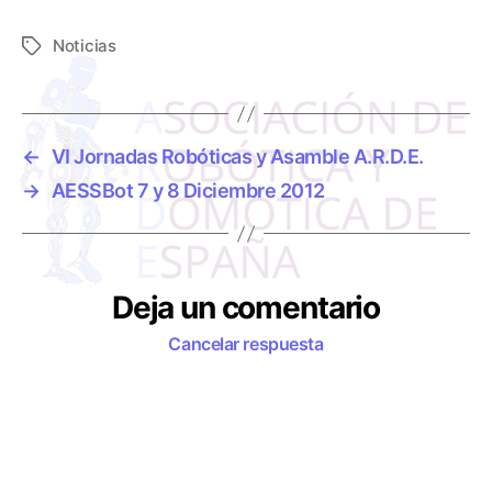
Noticias
E
t
i
q
u
←
VI Jornadas Robóticas y Asamble A.R.D.E.
e
→
AESSBot 7 y 8 Diciembre 2012
t
a
s
Deja un comentario
Cancelar respuesta