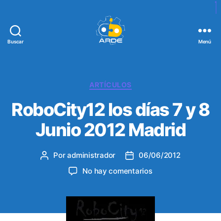
Buscar
Menú
W
e
b
d
C
ARTÍCULOS
e
a
RoboCity12 los días 7 y 8
A
t
R
e
Junio 2012 Madrid
D
g
E
o
r
Por
administrador
06/06/2012
A
F
í
u
e
a
e
No hay comentarios
t
c
s
n
o
h
R
r
a
o
d
d
b
e
e