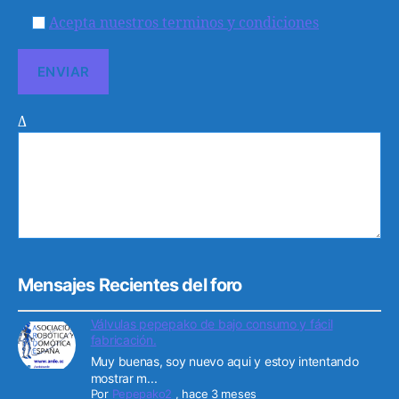
Acepta nuestros terminos y condiciones
Δ
Mensajes Recientes del foro
Válvulas pepepako de bajo consumo y fácil
fabricación.
Muy buenas, soy nuevo aqui y estoy intentando
mostrar m...
Por
Pepepako2
,
hace 3 meses