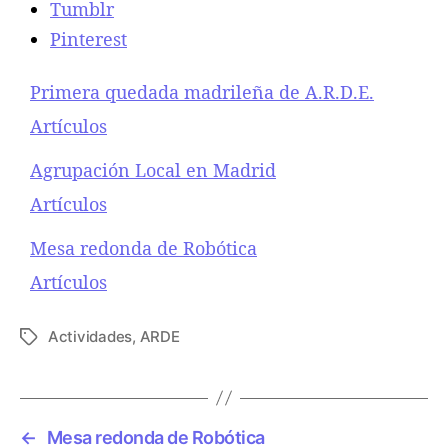
Tumblr
e
Pinterest
A
.
R
Primera quedada madrileña de A.R.D.E.
.
Respecto a
Artículos
D
.
Agrupación Local en Madrid
E
.
Respecto a
Artículos
Mesa redonda de Robótica
Respecto a
Artículos
Actividades
,
ARDE
E
t
i
q
u
←
Mesa redonda de Robótica
e