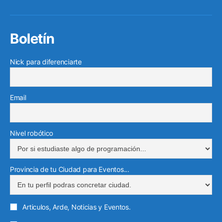
c
i
u
m
s
i
e
o
e
t
t
e
t
n
l
r
b
t
u
o
a
Boletín
k
e
r
o
e
b
g
e
g
e
o
r
e
r
Nick para diferenciarte
d
r
o
k
a
i
a
e
m
n
m
l
Email
e
c
t
Nivel robótico
r
ó
Provincia de tu Ciudad para Eventos...
n
i
c
Articulos, Arde, Noticias y Eventos.
o