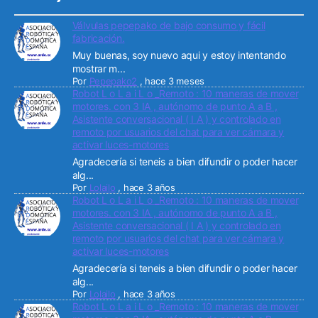
Válvulas pepepako de bajo consumo y fácil
fabricación.
Muy buenas, soy nuevo aqui y estoy intentando
mostrar m...
Por
Pepepako2
,
hace 3 meses
Robot L o L a i L o _Remoto : 10 maneras de mover
motores. con 3 IA , autónomo de punto A a B ,
Asistente conversacional ( I A ) y controlado en
remoto por usuarios del chat para ver cámara y
activar luces-motores
Agradecería si teneis a bien difundir o poder hacer
alg...
Por
Lolailo
,
hace 3 años
Robot L o L a i L o _Remoto : 10 maneras de mover
motores. con 3 IA , autónomo de punto A a B ,
Asistente conversacional ( I A ) y controlado en
remoto por usuarios del chat para ver cámara y
activar luces-motores
Agradecería si teneis a bien difundir o poder hacer
alg...
Por
Lolailo
,
hace 3 años
Robot L o L a i L o _Remoto : 10 maneras de mover