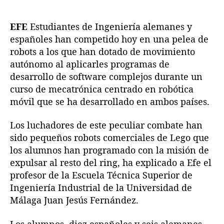
á
d
d
l
e
e
a
EFE
Estudiantes de Ingeniería alemanes y
l
l
g
españoles han competido hoy en una pelea de
a
a
a
robots a los que han dotado de movimiento
e
e
a
autónomo al aplicarles programas de
n
n
c
desarrollo de software complejos durante un
t
t
o
r
r
curso de mecatrónica centrado en robótica
g
a
a
móvil que se ha desarrollado en ambos países.
e
d
d
l
a
a
a
Los luchadores de este peculiar combate han
p
sido pequeños robots comerciales de Lego que
r
los alumnos han programado con la misión de
i
expulsar al resto del ring, ha explicado a Efe el
m
profesor de la Escuela Técnica Superior de
e
Ingeniería Industrial de la Universidad de
r
Málaga Juan Jesús Fernández.
a
c
o
Los alumnos, diez españoles y seis alemanes,