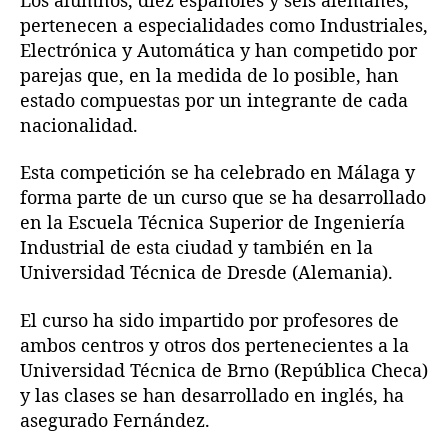
m
pertenecen a especialidades como Industriales,
p
Electrónica y Automática y han competido por
e
parejas que, en la medida de lo posible, han
t
estado compuestas por un integrante de cada
i
nacionalidad.
c
i
Esta competición se ha celebrado en Málaga y
ó
n
forma parte de un curso que se ha desarrollado
d
en la Escuela Técnica Superior de Ingeniería
e
Industrial de esta ciudad y también en la
r
Universidad Técnica de Dresde (Alemania).
o
b
El curso ha sido impartido por profesores de
o
ambos centros y otros dos pertenecientes a la
t
Universidad Técnica de Brno (República Checa)
s
y las clases se han desarrollado en inglés, ha
d
e
asegurado Fernández.
p