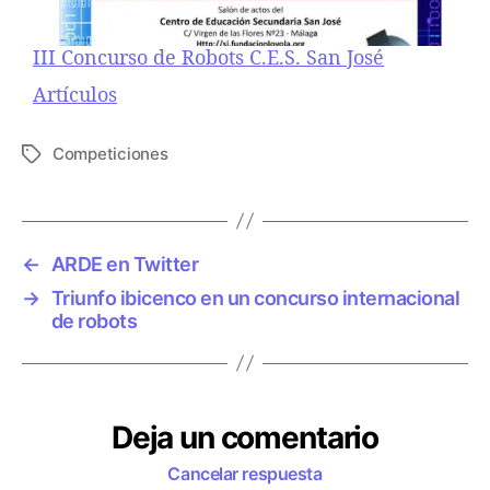
III Concurso de Robots C.E.S. San José
Respecto a
Artículos
Competiciones
E
t
i
q
u
←
ARDE en Twitter
e
→
Triunfo ibicenco en un concurso internacional
t
de robots
a
s
Deja un comentario
Cancelar respuesta