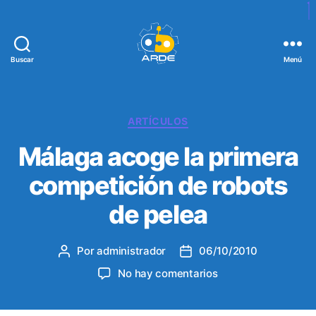
Buscar
Menú
W
e
b
d
C
ARTÍCULOS
e
a
Málaga acoge la primera
A
t
R
e
competición de robots
D
g
E
o
de pelea
r
í
a
Por
administrador
06/10/2010
A
F
s
u
e
e
No hay comentarios
t
c
n
o
h
M
r
a