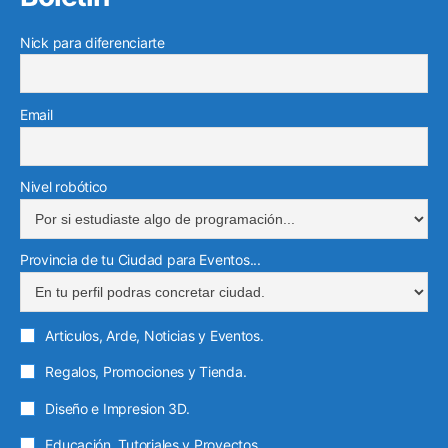
o
e
b
g
e
g
e
o
r
e
r
Nick para diferenciarte
d
r
o
k
a
i
a
e
m
n
m
l
Email
e
c
t
Nivel robótico
r
ó
Provincia de tu Ciudad para Eventos...
n
i
c
Articulos, Arde, Noticias y Eventos.
o
Regalos, Promociones y Tienda.
Diseño e Impresion 3D.
Educación, Tutoriales y Proyectos.