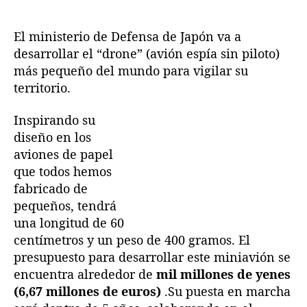
a
d
d
p
e
e
ó
El ministerio de Defensa de Japón va a
l
l
n
desarrollar el “drone” (avión espía sin piloto)
a
a
f
más pequeño del mundo para vigilar su
e
e
a
territorio.
n
n
b
t
t
r
r
r
Inspirando su
i
a
a
diseño en los
c
d
d
aviones de papel
a
a
a
r
que todos hemos
á
fabricado de
e
pequeños, tendrá
l
una
longitud de 60
a
centímetros
y un
peso de 400 gramos
. El
v
presupuesto para desarrollar este miniavión se
i
encuentra alrededor de
mil millones de yenes
ó
n
(6,67 millones de euros)
.Su puesta en marcha
e