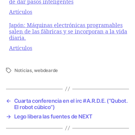
de dar pasos inteligentes
Respecto a
Artículos
Japón: Máquinas electrónicas programables
salen de las fábricas y se incorporan a la vida
diaria.
Respecto a
Artículos
Noticias
,
webdearde
E
t
i
q
u
←
Cuarta conferencia en el irc #A.R.D.E. (“Qubot.
e
El robot cúbico”)
t
→
Lego libera las fuentes de NEXT
a
s