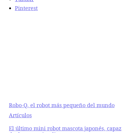
e
Pinterest
ñ
o
d
e
l
m
u
n
d
o
Robo-Q, el robot más pequeño del mundo
Respecto a
Artículos
El último mini robot mascota japonés, capaz