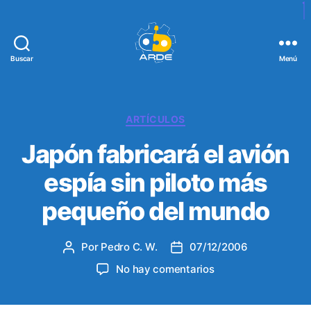
Buscar
Menú
W
e
b
d
C
ARTÍCULOS
e
a
Japón fabricará el avión
A
t
R
e
espía sin piloto más
D
g
E
o
pequeño del mundo
r
í
a
Por
Pedro C. W.
07/12/2006
A
F
s
u
e
e
No hay comentarios
t
c
n
o
h
J
r
a