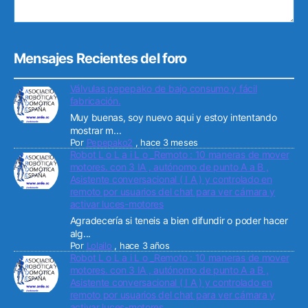
Mensajes Recientes del foro
Válvulas pepepako de bajo consumo y fácil
fabricación.
Muy buenas, soy nuevo aqui y estoy intentando
mostrar m...
Por
Pepepako2
,
hace 3 meses
Robot L o L a i L o _Remoto : 10 maneras de mover
motores. con 3 IA , autónomo de punto A a B ,
Asistente conversacional ( I A ) y controlado en
remoto por usuarios del chat para ver cámara y
activar luces-motores
Agradecería si teneis a bien difundir o poder hacer
alg...
Por
Lolailo
,
hace 3 años
Robot L o L a i L o _Remoto : 10 maneras de mover
motores. con 3 IA , autónomo de punto A a B ,
Asistente conversacional ( I A ) y controlado en
remoto por usuarios del chat para ver cámara y
activar luces-motores