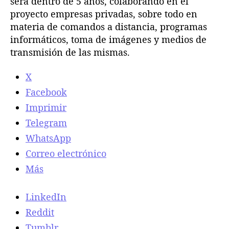
será dentro de 5 años, colaborando en el
s
proyecto empresas privadas, sobre todo en
p
materia de comandos a distancia, programas
í
informáticos, toma de imágenes y medios de
a
transmisión de las mismas.
s
i
X
n
p
Facebook
i
Imprimir
l
Telegram
o
t
WhatsApp
o
Correo electrónico
m
á
Más
s
p
LinkedIn
e
Reddit
q
u
Tumblr