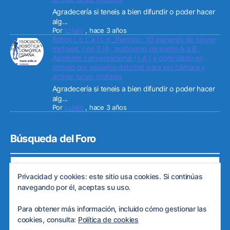
Agradecería si teneis a bien difundir o poder hacer
alg...
Por
Lolailo
,
hace 3 años
Robot L o L a i L o _Remoto : 10 maneras de mover
motores. con 3 IA , autónomo de punto A a B ,
Asistente conversacional ( I A ) y controlado en
remoto por usuarios del chat para ver cámara y
activar luces-motores
Agradecería si teneis a bien difundir o poder hacer
alg...
Por
Lolailo
,
hace 3 años
Búsqueda del Foro
Privacidad y cookies: este sitio usa cookies. Si continúas
navegando por él, aceptas su uso.
Para obtener más información, incluido cómo gestionar las
© 2026
Web de ARDE
Subir
↑
cookies, consulta:
Política de cookies