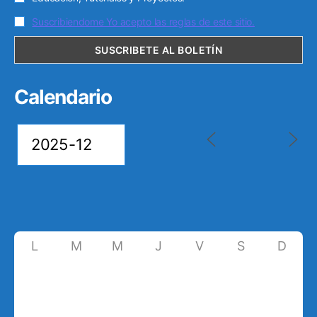
Suscribiendome Yo acepto las reglas de este sitio.
Calendario
L
M
M
J
V
S
D
1
2
3
4
5
6
7
8
9
10
11
12
13
14