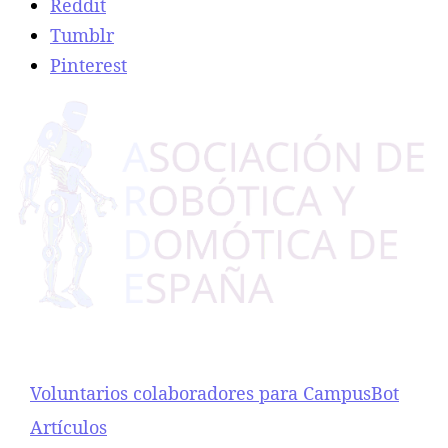
Reddit
Tumblr
Pinterest
Voluntarios colaboradores para CampusBot
Respecto a
Artículos