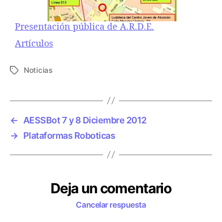
Presentación pública de A.R.D.E.
Respecto a
Artículos
Noticias
E
t
i
q
u
←
AESSBot 7 y 8 Diciembre 2012
e
→
Plataformas Roboticas
t
a
s
Deja un comentario
Cancelar respuesta