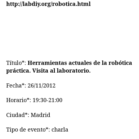
http://labdiy.org/robotica.html
c
s
W
e
e
k
2
0
1
Título*:
Herramientas actuales de la robótica
2
práctica. Visita al laboratorio.
Fecha*: 26/11/2012
Horario*: 19:30-21:00
Ciudad*: Madrid
Tipo de evento*: charla