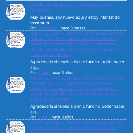
Válvulas pepepako de bajo consumo y fácil
fabricación.
Muy buenas, soy nuevo aqui y estoy intentando
mostrar m...
Por
Pepepako2
,
hace 3 meses
Robot L o L a i L o _Remoto : 10 maneras de mover
motores. con 3 IA , autónomo de punto A a B ,
Asistente conversacional ( I A ) y controlado en
remoto por usuarios del chat para ver cámara y
activar luces-motores
Agradecería si teneis a bien difundir o poder hacer
alg...
Por
Lolailo
,
hace 3 años
Robot L o L a i L o _Remoto : 10 maneras de mover
motores. con 3 IA , autónomo de punto A a B ,
Asistente conversacional ( I A ) y controlado en
remoto por usuarios del chat para ver cámara y
activar luces-motores
Agradecería si teneis a bien difundir o poder hacer
alg...
Por
Lolailo
,
hace 3 años
Robot L o L a i L o _Remoto : 10 maneras de mover
motores. con 3 IA , autónomo de punto A a B ,
Asistente conversacional ( I A ) y controlado en