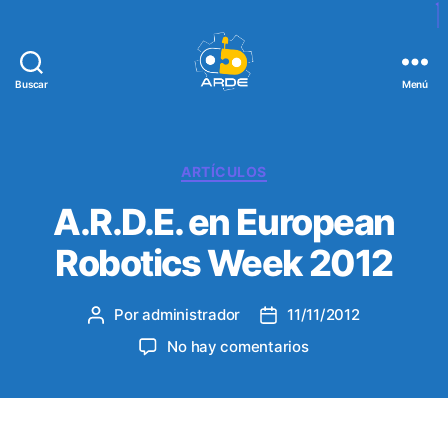
Buscar
Menú
W
e
b
d
C
ARTÍCULOS
e
a
A.R.D.E. en European
A
t
R
e
Robotics Week 2012
D
g
E
o
r
Por
administrador
11/11/2012
A
F
í
u
e
a
e
No hay comentarios
t
c
s
n
o
h
A
r
a
.
d
d
R
e
e