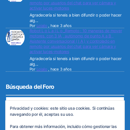
remoto por usuarios del chat para ver cámara y
activar luces-motores
Agradecería si teneis a bien difundir o poder hacer
alg...
Por
Lolailo
,
hace 3 años
Robot L o L a i L o _Remoto : 10 maneras de mover
motores. con 3 IA , autónomo de punto A a B ,
Asistente conversacional ( I A ) y controlado en
remoto por usuarios del chat para ver cámara y
activar luces-motores
Agradecería si teneis a bien difundir o poder hacer
alg...
Por
Lolailo
,
hace 3 años
Búsqueda del Foro
Privacidad y cookies: este sitio usa cookies. Si continúas
navegando por él, aceptas su uso.
Para obtener más información, incluido cómo gestionar las
© 2026
Web de ARDE
Subir
↑