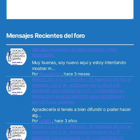
Mensajes Recientes del foro
Válvulas pepepako de bajo consumo y fácil
fabricación.
Muy buenas, soy nuevo aqui y estoy intentando
mostrar m...
Por
Pepepako2
,
hace 3 meses
Robot L o L a i L o _Remoto : 10 maneras de mover
motores. con 3 IA , autónomo de punto A a B ,
Asistente conversacional ( I A ) y controlado en
remoto por usuarios del chat para ver cámara y
activar luces-motores
Agradecería si teneis a bien difundir o poder hacer
alg...
Por
Lolailo
,
hace 3 años
Robot L o L a i L o _Remoto : 10 maneras de mover
motores. con 3 IA , autónomo de punto A a B ,
Asistente conversacional ( I A ) y controlado en