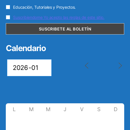
Educación, Tutoriales y Proyectos.
Suscribiendome Yo acepto las reglas de este sitio.
Calendario
L
M
M
J
V
S
D
29
30
31
1
2
3
4