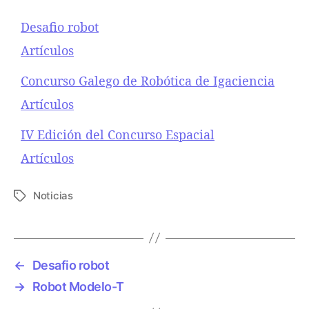
Desafio robot
Respecto a
Artículos
Concurso Galego de Robótica de Igaciencia
Respecto a
Artículos
IV Edición del Concurso Espacial
Respecto a
Artículos
Noticias
E
t
i
q
u
←
Desafio robot
e
→
Robot Modelo-T
t
a