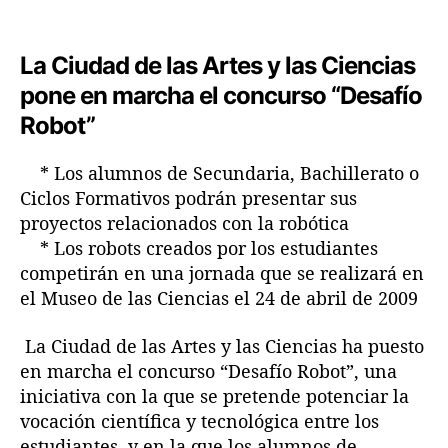
a
a
í
e
e
o
n
n
R
La Ciudad de las Artes y las Ciencias
t
t
o
r
r
pone en marcha el concurso “Desafío
b
a
a
o
Robot”
d
d
t
a
a
* Los alumnos de Secundaria, Bachillerato o
Ciclos Formativos podrán presentar sus
proyectos relacionados con la robótica
* Los robots creados por los estudiantes
competirán en una jornada que se realizará en
el Museo de las Ciencias el 24 de abril de 2009
La Ciudad de las Artes y las Ciencias ha puesto
en marcha el concurso “Desafío Robot”, una
iniciativa con la que se pretende potenciar la
vocación científica y tecnológica entre los
estudiantes, y en la que los alumnos de