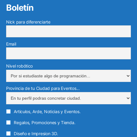
b
t
u
o
a
Boletín
k
e
r
o
e
b
g
e
g
e
o
r
e
r
Nick para diferenciarte
d
r
o
k
a
i
a
e
m
n
m
l
Email
e
c
t
Nivel robótico
r
ó
Provincia de tu Ciudad para Eventos...
n
i
c
Articulos, Arde, Noticias y Eventos.
o
Regalos, Promociones y Tienda.
Diseño e Impresion 3D.