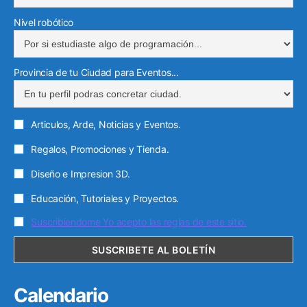
c
t
Nivel robótico
r
ó
Provincia de tu Ciudad para Eventos...
n
i
c
Articulos, Arde, Noticias y Eventos.
o
Regalos, Promociones y Tienda.
Diseño e Impresion 3D.
Educación, Tutoriales y Proyectos.
Suscribiendome Yo acepto las reglas de este sitio.
Calendario