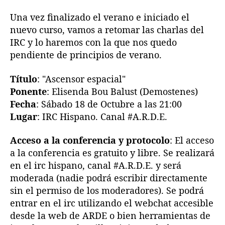
f
l
l
e
Una vez finalizado el verano e iniciado el
a
a
r
nuevo curso, vamos a retomar las charlas del
e
e
e
IRC y lo haremos con la que nos quedo
n
n
n
pendiente de principios de verano.
t
t
c
r
r
i
a
a
Título
: "Ascensor espacial"
a
d
d
Ponente
: Elisenda Bou Balust (Demostenes)
e
a
a
Fecha
: Sábado
18
de Octubre a las 21:00
n
e
Lugar
: IRC Hispano. Canal #A.R.D.E.
l
i
Acceso a la conferencia y protocolo
: El acceso
r
a la conferencia es gratuito y libre. Se realizará
c
en el irc hispano, canal #A.R.D.E. y será
,
moderada (nadie podrá escribir directamente
e
sin el permiso de los moderadores). Se podrá
n
entrar en el irc utilizando el webchat accesible
#
A
desde la web de ARDE o bien herramientas de
.