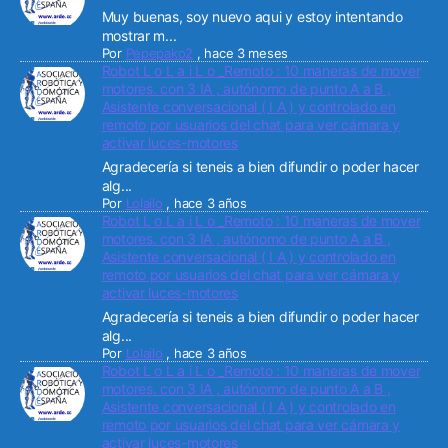
Muy buenas, soy nuevo aqui y estoy intentando
mostrar m...
Por
Pepepako2
,
hace 3 meses
Robot L o L a i L o _Remoto : 10 maneras de mover
motores. con 3 IA , autónomo de punto A a B ,
Asistente conversacional ( I A ) y controlado en
remoto por usuarios del chat para ver cámara y
activar luces-motores
Agradecería si teneis a bien difundir o poder hacer
alg...
Por
Lolailo
,
hace 3 años
Robot L o L a i L o _Remoto : 10 maneras de mover
motores. con 3 IA , autónomo de punto A a B ,
Asistente conversacional ( I A ) y controlado en
remoto por usuarios del chat para ver cámara y
activar luces-motores
Agradecería si teneis a bien difundir o poder hacer
alg...
Por
Lolailo
,
hace 3 años
Robot L o L a i L o _Remoto : 10 maneras de mover
motores. con 3 IA , autónomo de punto A a B ,
Asistente conversacional ( I A ) y controlado en
remoto por usuarios del chat para ver cámara y
activar luces-motores