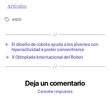
Respecto a
Artículos
ARDE
E
t
i
q
u
←
El diseño de robots ayuda a los jóvenes con
e
hiperactividad a poder concentrarse
t
→
X Olimpíada Internacional del Robot
a
s
Deja un comentario
Cancelar respuesta