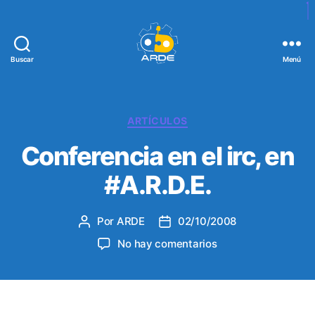
Buscar
Menú
W
e
b
d
C
ARTÍCULOS
e
a
Conferencia en el irc, en
A
t
R
e
#A.R.D.E.
D
g
E
o
r
Por
ARDE
02/10/2008
A
F
í
u
e
a
e
No hay comentarios
t
c
s
n
o
h
C
r
a
o
d
d
n
e
e