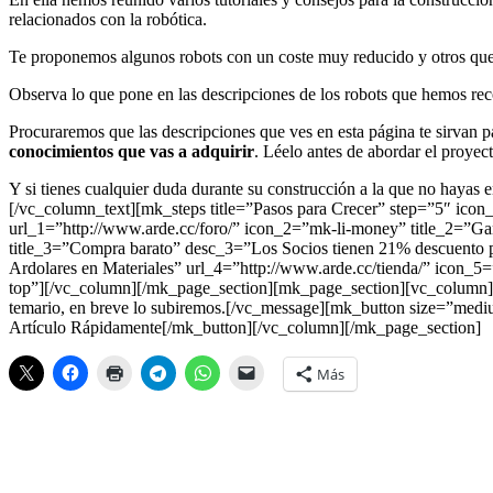
relacionados con la robótica.
Te proponemos algunos robots con un coste muy reducido y otros que t
Observa lo que pone en las descripciones de los robots que hemos reco
Procuraremos que las descripciones que ves en esta página te sirvan p
conocimientos que vas a adquirir
. Léelo antes de abordar el proyect
Y si tienes cualquier duda durante su construcción a la que no hayas en
[/vc_column_text][mk_steps title=”Pasos para Crecer” step=”5″ icon
url_1=”http://www.arde.cc/foro/” icon_2=”mk-li-money” title_2=”Gan
title_3=”Compra barato” desc_3=”Los Socios tienen 21% descuento p
Ardolares en Materiales” url_4=”http://www.arde.cc/tienda/” icon_
top”][/vc_column][/mk_page_section][mk_page_section][vc_column]
temario, en breve lo subiremos.[/vc_message][mk_button size=”medi
Artículo Rápidamente[/mk_button][/vc_column][/mk_page_section]
Más