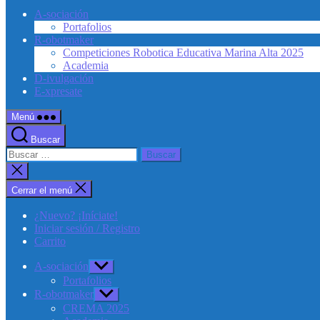
A-sociación
Portafolios
R-obotmaker
Competiciones Robotica Educativa Marina Alta 2025
Academia
D-ivulgación
E-xpresate
Menú
Buscar
Buscar:
Cerrar
la
búsqueda
Cerrar el menú
¿Nuevo? ¡Iníciate!
Iniciar sesión / Registro
Carrito
A-sociación
Mostrar
el
Portafolios
submenú
R-obotmaker
Mostrar
el
CREMA 2025
submenú