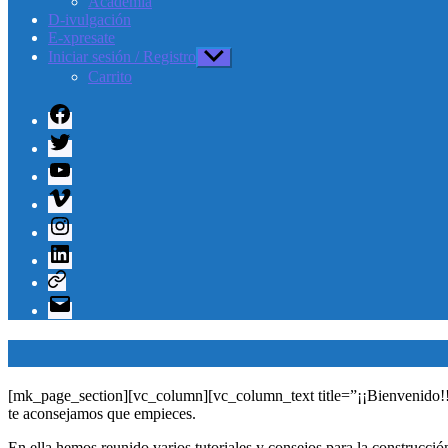
Academia
D-ivulgación
E-xpresate
Iniciar sesión / Registro
Mostrar
el
Carrito
submenú
Facebook
Twitter
Youtube
Vimeo
Instagram
Linkedin
Telegram
Correo
electrónico
[mk_page_section][vc_column][vc_column_text title=”¡¡Bienvenido!!” di
te aconsejamos que empieces.
En ella hemos reunido varios tutoriales y consejos para la construcci