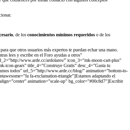
cionar.
cesario
, de los
conocimientos mínimos requeridos
o de los
 para que otros usuarios más expertos te puedan echar una mano.
s lees y escribe en el Foro ayudas a otros”
rl_2=”http://www.arde.cc/ardolares/” icon_3=”mk-moon-cart-plus”
k-icon-gears” title_4=”Construye Gratis” desc_4=”Gasta tu
amos todos” url_5=”http://www.arde.cc/blog/” animation=”bottom-to-
tawesome=”fa fa-exclamation-triangle”]Estamos adaptando el
 align=”center” animation=”scale-up” bg_color=”#00c8d7″]Escribir