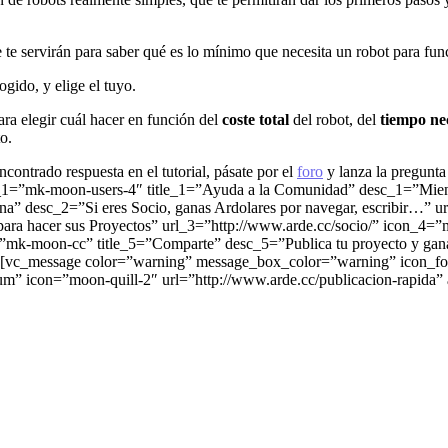
e servirán para saber qué es lo mínimo que necesita un robot para fun
gido, y elige el tuyo.
ara elegir cuál hacer en función del
coste total
del robot, del
tiempo ne
o.
contrado respuesta en el tutorial, pásate por el
foro
y lanza la pregunta
_1=”mk-moon-users-4″ title_1=”Ayuda a la Comunidad” desc_1=”Mientra
a” desc_2=”Si eres Socio, ganas Ardolares por navegar, escribir…” u
ara hacer sus Proyectos” url_3=”http://www.arde.cc/socio/” icon_4=”m
5=”mk-moon-cc” title_5=”Comparte” desc_5=”Publica tu proyecto y gan
[vc_message color=”warning” message_box_color=”warning” icon_fon
um” icon=”moon-quill-2″ url=”http://www.arde.cc/publicacion-rapida”