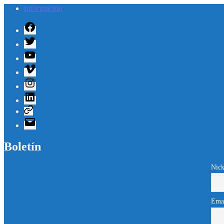
Información
Facebook
Twitter
Youtube
Vimeo
Instagram
Linkedin
Telegram
Correo
electrónico
Boletín
Nick
Ema