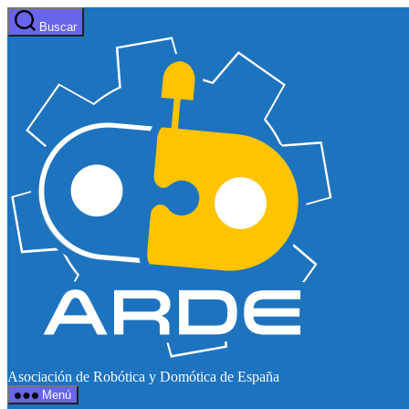
Saltar
Buscar
al
Web
contenido
de
ARDE
Asociación de Robótica y Domótica de España
Menú