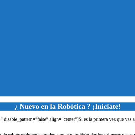
¿ Nuevo en la Robótica ? ¡Iníciate!
sable_pattern=”false” align=”center”]Si es la primera vez que vas a en
ón de robots realmente simples, que te permitirán dar los primeros pas