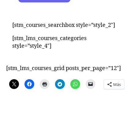
[stm_courses_searchbox style=”style_2″]
[stm_lms_courses_categories
style=”style_4″]
[stm_lms_courses_grid posts_per_page=”12″]
Más