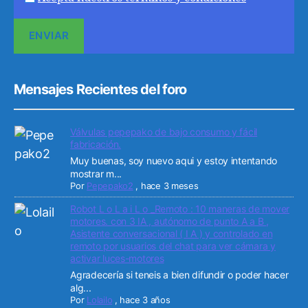
Mensajes Recientes del foro
Válvulas pepepako de bajo consumo y fácil
fabricación.
Muy buenas, soy nuevo aqui y estoy intentando
mostrar m...
Por
Pepepako2
,
hace 3 meses
Robot L o L a i L o _Remoto : 10 maneras de mover
motores. con 3 IA , autónomo de punto A a B ,
Asistente conversacional ( I A ) y controlado en
remoto por usuarios del chat para ver cámara y
activar luces-motores
Agradecería si teneis a bien difundir o poder hacer
alg...
Por
Lolailo
,
hace 3 años