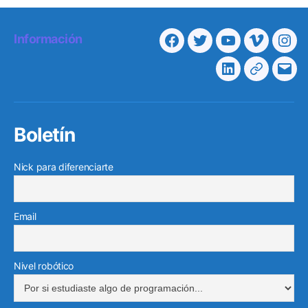
Información
Facebook
Twitter
Youtube
Vimeo
Ins
Linkedin
Telegra
Cor
elec
Boletín
Nick para diferenciarte
Email
Nivel robótico