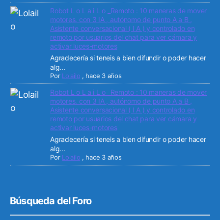
Robot L o L a i L o _Remoto : 10 maneras de mover
motores. con 3 IA , autónomo de punto A a B ,
Asistente conversacional ( I A ) y controlado en
remoto por usuarios del chat para ver cámara y
activar luces-motores
Agradecería si teneis a bien difundir o poder hacer
alg...
Por
Lolailo
,
hace 3 años
Robot L o L a i L o _Remoto : 10 maneras de mover
motores. con 3 IA , autónomo de punto A a B ,
Asistente conversacional ( I A ) y controlado en
remoto por usuarios del chat para ver cámara y
activar luces-motores
Agradecería si teneis a bien difundir o poder hacer
alg...
Por
Lolailo
,
hace 3 años
Búsqueda del Foro