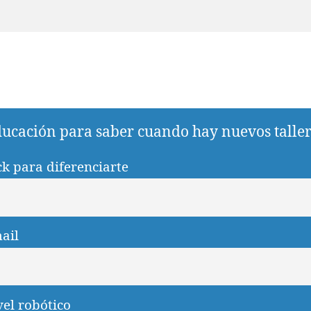
educación para saber cuando hay nuevos tallere
ck para diferenciarte
ail
vel robótico