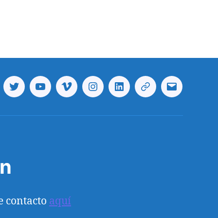
cebook
Twitter
Youtube
Vimeo
Instagram
Linkedin
Telegram
Correo
electrónico
ón
e contacto
aquí