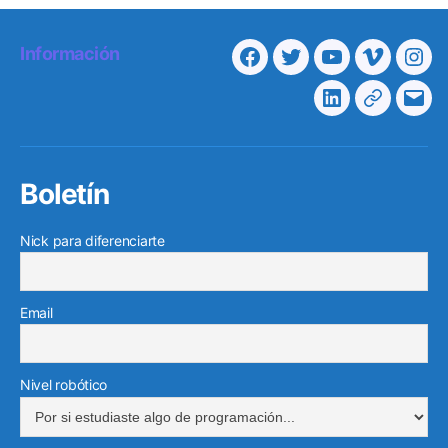
Información
Facebook
Twitter
Youtube
Vimeo
Ins
Linkedin
Telegra
Cor
elec
Boletín
Nick para diferenciarte
Email
Nivel robótico