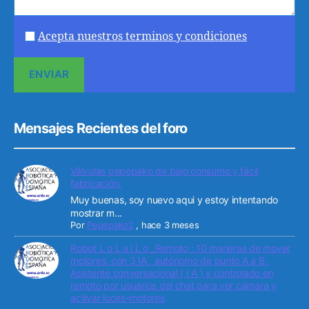
Acepta nuestros terminos y condiciones
Mensajes Recientes del foro
Válvulas pepepako de bajo consumo y fácil
fabricación.
Muy buenas, soy nuevo aqui y estoy intentando
mostrar m...
Por
Pepepako2
,
hace 3 meses
Robot L o L a i L o _Remoto : 10 maneras de mover
motores. con 3 IA , autónomo de punto A a B ,
Asistente conversacional ( I A ) y controlado en
remoto por usuarios del chat para ver cámara y
activar luces-motores