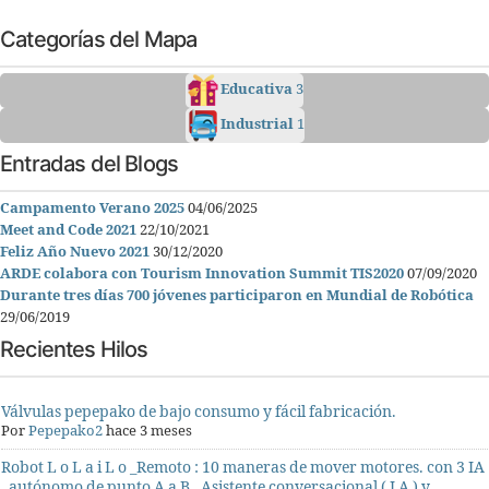
Categorías del Mapa
Educativa
3
Industrial
1
Entradas del Blogs
Campamento Verano 2025
04/06/2025
Meet and Code 2021
22/10/2021
Feliz Año Nuevo 2021
30/12/2020
ARDE colabora con Tourism Innovation Summit TIS2020
07/09/2020
Durante tres días 700 jóvenes participaron en Mundial de Robótica
29/06/2019
Recientes Hilos
Válvulas pepepako de bajo consumo y fácil fabricación.
Por
Pepepako2
hace 3 meses
Robot L o L a i L o _Remoto : 10 maneras de mover motores. con 3 IA
, autónomo de punto A a B , Asistente conversacional ( I A ) y