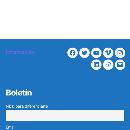
Información
Facebook
Twitter
Youtube
Vimeo
Ins
Linkedin
Telegra
Cor
elec
Boletín
Nick para diferenciarte
Email