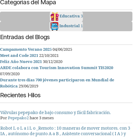
Categorías del Mapa
Educativa
3
Industrial
1
Entradas del Blogs
Campamento Verano 2025
04/06/2025
Meet and Code 2021
22/10/2021
Feliz Año Nuevo 2021
30/12/2020
ARDE colabora con Tourism Innovation Summit TIS2020
07/09/2020
Durante tres días 700 jóvenes participaron en Mundial de
Robótica
29/06/2019
Recientes Hilos
Válvulas pepepako de bajo consumo y fácil fabricación.
Por
Pepepako2
hace 3 meses
Robot L o L a i L o _Remoto : 10 maneras de mover motores. con 3
IA , autónomo de punto A a B , Asistente conversacional ( I A ) y