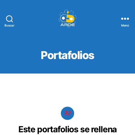
Buscar
Menú
Web
de
ARDE
Portafolios
Este portafolios se rellena