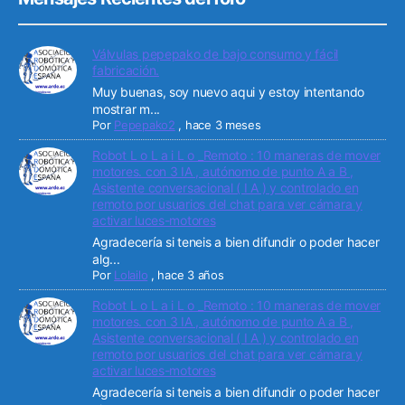
Válvulas pepepako de bajo consumo y fácil
fabricación.
Muy buenas, soy nuevo aqui y estoy intentando
mostrar m...
Por
Pepepako2
,
hace 3 meses
Robot L o L a i L o _Remoto : 10 maneras de mover
motores. con 3 IA , autónomo de punto A a B ,
Asistente conversacional ( I A ) y controlado en
remoto por usuarios del chat para ver cámara y
activar luces-motores
Agradecería si teneis a bien difundir o poder hacer
alg...
Por
Lolailo
,
hace 3 años
Robot L o L a i L o _Remoto : 10 maneras de mover
motores. con 3 IA , autónomo de punto A a B ,
Asistente conversacional ( I A ) y controlado en
remoto por usuarios del chat para ver cámara y
activar luces-motores
Agradecería si teneis a bien difundir o poder hacer