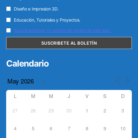
Diseño e Impresion 3D.
Educación, Tutoriales y Proyectos.
Suscribiendome Yo acepto las reglas de este sitio.
Calendario
L
M
M
J
V
S
D
27
28
29
30
1
2
3
4
5
6
7
8
9
10