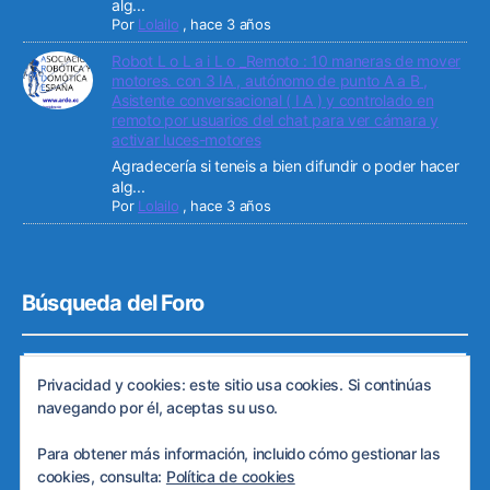
alg...
Por
Lolailo
,
hace 3 años
Robot L o L a i L o _Remoto : 10 maneras de mover
motores. con 3 IA , autónomo de punto A a B ,
Asistente conversacional ( I A ) y controlado en
remoto por usuarios del chat para ver cámara y
activar luces-motores
Agradecería si teneis a bien difundir o poder hacer
alg...
Por
Lolailo
,
hace 3 años
Búsqueda del Foro
Privacidad y cookies: este sitio usa cookies. Si continúas
navegando por él, aceptas su uso.
Para obtener más información, incluido cómo gestionar las
cookies, consulta:
Política de cookies