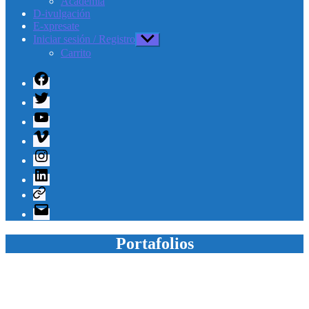
Academia
D-ivulgación
E-xpresate
Iniciar sesión / Registro
Mostrar
el
Carrito
submenú
Facebook
Twitter
Youtube
Vimeo
Instagram
Linkedin
Telegram
Correo
electrónico
Portafolios