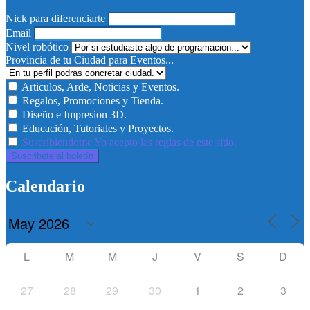
Nick para diferenciarte
Email
Nivel robótico
Provincia de tu Ciudad para Eventos...
Articulos, Arde, Noticias y Eventos.
Regalos, Promociones y Tienda.
Diseño e Impresion 3D.
Educación, Tutoriales y Proyectos.
Suscribiendome Yo acepto las reglas de este sitio.
Calendario
L
M
M
J
V
S
D
27
28
29
30
1
2
3