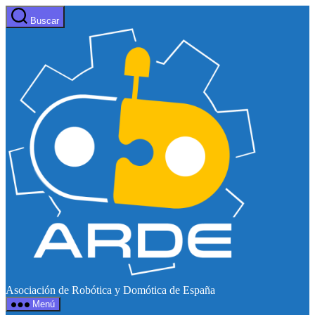
Saltar
Buscar
al
Web
contenido
de
ARDE
Asociación de Robótica y Domótica de España
Menú