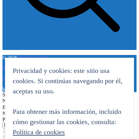
© 2026
Web de ARDE
Política de privacidad
Privacidad y cookies: este sitio usa
Funciona con WordPress
cookies. Si continúas navegando por él,
Ir arriba
↑
Subir
↑
aceptas su uso.
Suscribete y Recibe Mucho a Cambio
Nick para diferenciarte
Email
Para obtener más información, incluido
Nivel robótico
Provincia de tu Ciudad para Eventos...
cómo gestionar las cookies, consulta:
Política de cookies
Articulos, Arde, Noticias y Eventos.
Regalos, Promociones y Tienda.