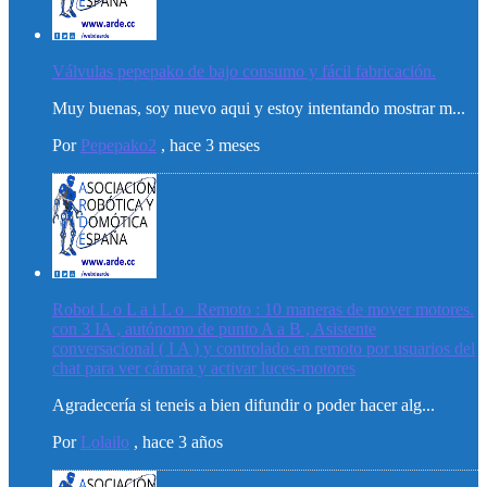
Válvulas pepepako de bajo consumo y fácil fabricación.
Muy buenas, soy nuevo aqui y estoy intentando mostrar m...
Por
Pepepako2
,
hace 3 meses
Robot L o L a i L o _Remoto : 10 maneras de mover motores.
con 3 IA , autónomo de punto A a B , Asistente
conversacional ( I A ) y controlado en remoto por usuarios del
chat para ver cámara y activar luces-motores
Agradecería si teneis a bien difundir o poder hacer alg...
Por
Lolailo
,
hace 3 años