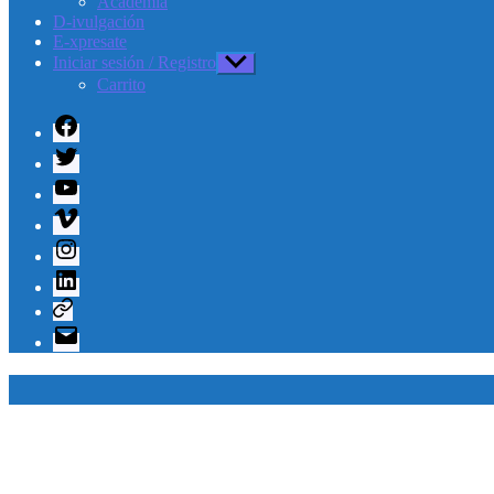
Academia
D-ivulgación
E-xpresate
Iniciar sesión / Registro
Mostrar
el
Carrito
submenú
Facebook
Twitter
Youtube
Vimeo
Instagram
Linkedin
Telegram
Correo
electrónico