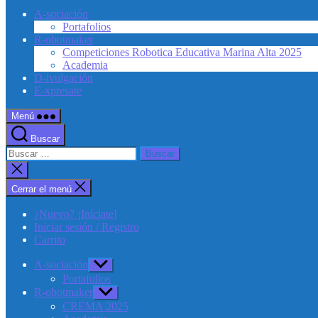
A-sociación
Portafolios
R-obotmaker
Competiciones Robotica Educativa Marina Alta 2025
Academia
D-ivulgación
E-xpresate
Menú
Buscar
Buscar:
Cerrar
la
búsqueda
Cerrar el menú
¿Nuevo? ¡Iníciate!
Iniciar sesión / Registro
Carrito
A-sociación
Mostrar
el
Portafolios
submenú
R-obotmaker
Mostrar
el
CREMA 2025
submenú