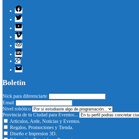
Facebook
Twitter
Youtube
Vimeo
Instagram
Linkedin
Telegram
Correo
electrónico
Boletín
Nick para diferenciarte
Email
Nivel robótico
Provincia de tu Ciudad para Eventos...
Articulos, Arde, Noticias y Eventos.
Regalos, Promociones y Tienda.
Diseño e Impresion 3D.