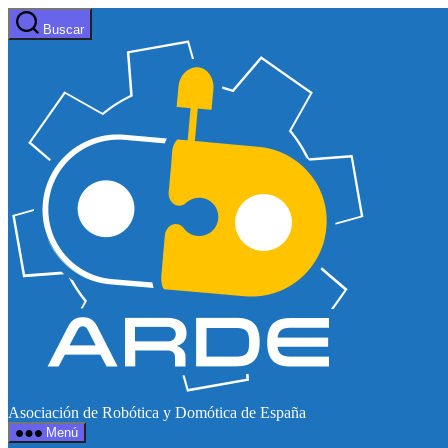
Saltar
Buscar
al
Web
contenido
de
ARDE
Asociación de Robótica y Domótica de España
Menú