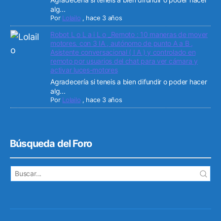
alg...
Por
Lolailo
,
hace 3 años
Robot L o L a i L o _Remoto : 10 maneras de mover
motores. con 3 IA , autónomo de punto A a B ,
Asistente conversacional ( I A ) y controlado en
remoto por usuarios del chat para ver cámara y
activar luces-motores
Agradecería si teneis a bien difundir o poder hacer
alg...
Por
Lolailo
,
hace 3 años
Búsqueda del Foro