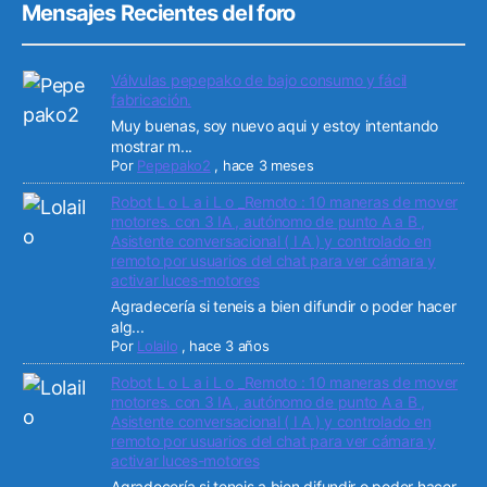
Mensajes Recientes del foro
Válvulas pepepako de bajo consumo y fácil
fabricación.
Muy buenas, soy nuevo aqui y estoy intentando
mostrar m...
Por
Pepepako2
,
hace 3 meses
Robot L o L a i L o _Remoto : 10 maneras de mover
motores. con 3 IA , autónomo de punto A a B ,
Asistente conversacional ( I A ) y controlado en
remoto por usuarios del chat para ver cámara y
activar luces-motores
Agradecería si teneis a bien difundir o poder hacer
alg...
Por
Lolailo
,
hace 3 años
Robot L o L a i L o _Remoto : 10 maneras de mover
motores. con 3 IA , autónomo de punto A a B ,
Asistente conversacional ( I A ) y controlado en
remoto por usuarios del chat para ver cámara y
activar luces-motores
Agradecería si teneis a bien difundir o poder hacer