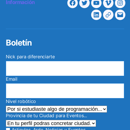
Información
Facebook
Twitter
Youtube
Vimeo
Ins
Linkedin
Telegra
Cor
elec
Boletín
Nick para diferenciarte
Email
Nivel robótico
Provincia de tu Ciudad para Eventos...
Articulos, Arde, Noticias y Eventos.