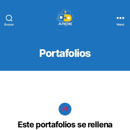
Buscar
Menú
Web
de
ARDE
Portafolios
Este portafolios se rellena