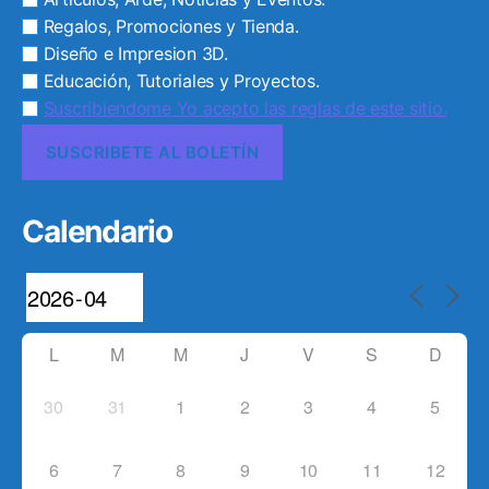
Regalos, Promociones y Tienda.
Diseño e Impresion 3D.
Educación, Tutoriales y Proyectos.
Suscribiendome Yo acepto las reglas de este sitio.
Calendario
L
M
M
J
V
S
D
30
31
1
2
3
4
5
6
7
8
9
10
11
12