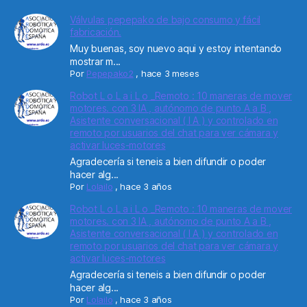
Válvulas pepepako de bajo consumo y fácil
fabricación.
Muy buenas, soy nuevo aqui y estoy intentando
mostrar m...
Por
Pepepako2
,
hace 3 meses
Robot L o L a i L o _Remoto : 10 maneras de mover
motores. con 3 IA , autónomo de punto A a B ,
Asistente conversacional ( I A ) y controlado en
remoto por usuarios del chat para ver cámara y
activar luces-motores
Agradecería si teneis a bien difundir o poder
hacer alg...
Por
Lolailo
,
hace 3 años
Robot L o L a i L o _Remoto : 10 maneras de mover
motores. con 3 IA , autónomo de punto A a B ,
Asistente conversacional ( I A ) y controlado en
remoto por usuarios del chat para ver cámara y
activar luces-motores
Agradecería si teneis a bien difundir o poder
hacer alg...
Por
Lolailo
,
hace 3 años