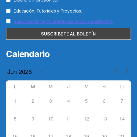
Educación, Tutoriales y Proyectos.
Suscribiendome Yo acepto las reglas de este sitio.
Calendario
L
M
M
J
V
S
D
1
2
3
4
5
6
7
8
9
10
11
12
13
14
15
16
17
18
19
20
21