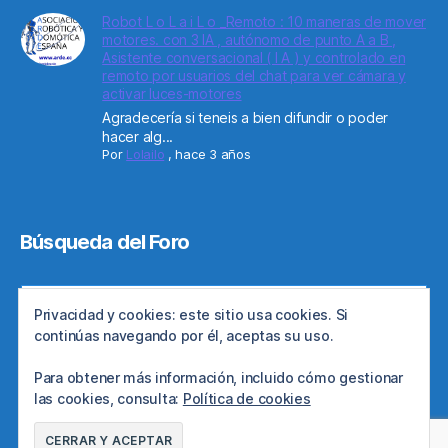
Robot L o L a i L o _Remoto : 10 maneras de mover
motores. con 3 IA , autónomo de punto A a B ,
Asistente conversacional ( I A ) y controlado en
remoto por usuarios del chat para ver cámara y
activar luces-motores
Agradecería si teneis a bien difundir o poder
hacer alg...
Por
Lolailo
,
hace 3 años
Búsqueda del Foro
Privacidad y cookies: este sitio usa cookies. Si
continúas navegando por él, aceptas su uso.
Para obtener más información, incluido cómo gestionar
las cookies, consulta:
Política de cookies
© 2026
Web de ARDE
Subir
↑