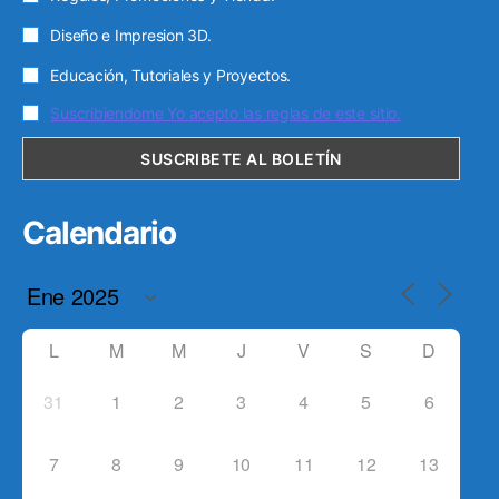
Diseño e Impresion 3D.
Educación, Tutoriales y Proyectos.
Suscribiendome Yo acepto las reglas de este sitio.
Calendario
L
M
M
J
V
S
D
31
1
2
3
4
5
6
7
8
9
10
11
12
13