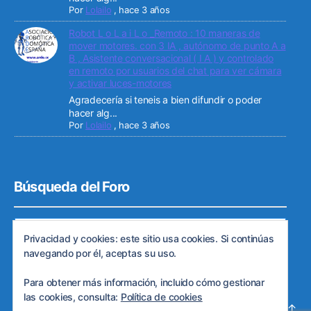
Por
Lolailo
,
hace 3 años
Robot L o L a i L o _Remoto : 10 maneras de
mover motores. con 3 IA , autónomo de punto A a
B , Asistente conversacional ( I A ) y controlado
en remoto por usuarios del chat para ver cámara
y activar luces-motores
Agradecería si teneis a bien difundir o poder
hacer alg...
Por
Lolailo
,
hace 3 años
Búsqueda del Foro
Privacidad y cookies: este sitio usa cookies. Si continúas
navegando por él, aceptas su uso.
Para obtener más información, incluido cómo gestionar
las cookies, consulta:
Política de cookies
© 2026
Web de ARDE
Subir
↑