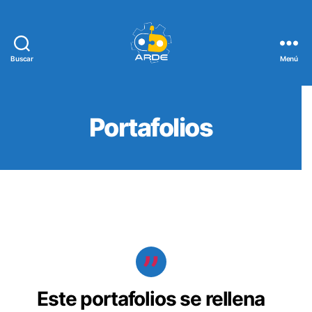
Buscar
Menú
Web
de
ARDE
Portafolios
Este portafolios se rellena