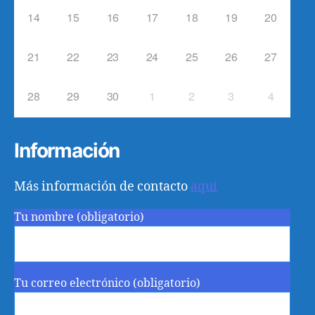
14
15
16
17
18
19
20
21
22
23
24
25
26
27
28
29
30
1
2
3
4
Información
Más información de contacto
aquí
Tu nombre (obligatorio)
Tu correo electrónico (obligatorio)