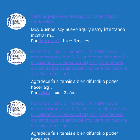
Válvulas pepepako de bajo consumo y fácil
fabricación.
Muy buenas, soy nuevo aqui y estoy intentando
mostrar m...
Por
Pepepako2
,
hace 3 meses
Robot L o L a i L o _Remoto : 10 maneras de
mover motores. con 3 IA , autónomo de punto A a
B , Asistente conversacional ( I A ) y controlado
en remoto por usuarios del chat para ver cámara
y activar luces-motores
Agradecería si teneis a bien difundir o poder
hacer alg...
Por
Lolailo
,
hace 3 años
Robot L o L a i L o _Remoto : 10 maneras de
mover motores. con 3 IA , autónomo de punto A a
B , Asistente conversacional ( I A ) y controlado
en remoto por usuarios del chat para ver cámara
y activar luces-motores
Agradecería si teneis a bien difundir o poder
hacer alg...