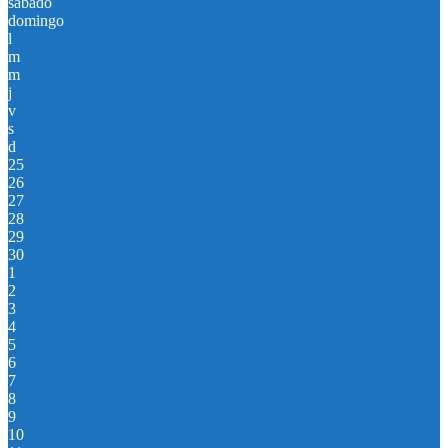
sábado
domingo
l
m
m
j
v
s
d
25
26
27
28
29
30
1
2
3
4
5
6
7
8
9
10