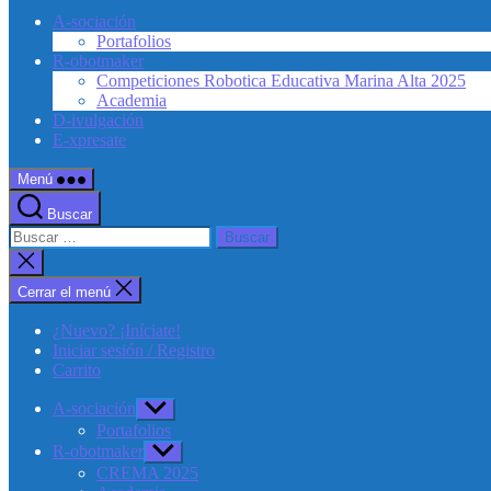
A-sociación
Portafolios
R-obotmaker
Competiciones Robotica Educativa Marina Alta 2025
Academia
D-ivulgación
E-xpresate
Menú
Buscar
Buscar:
Cerrar
la
búsqueda
Cerrar el menú
¿Nuevo? ¡Iníciate!
Iniciar sesión / Registro
Carrito
A-sociación
Mostrar
el
Portafolios
submenú
R-obotmaker
Mostrar
el
CREMA 2025
submenú