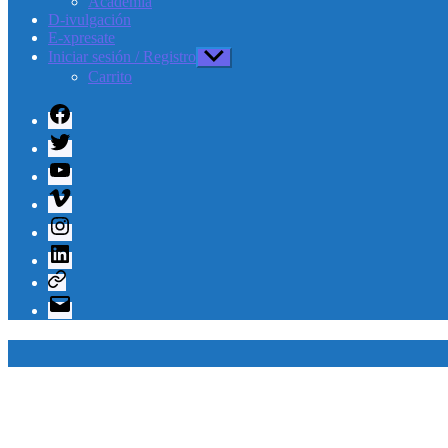
Academia
D-ivulgación
E-xpresate
Iniciar sesión / Registro
Mostrar
el
Carrito
submenú
Facebook
Twitter
Youtube
Vimeo
Instagram
Linkedin
Telegram
Correo
electrónico