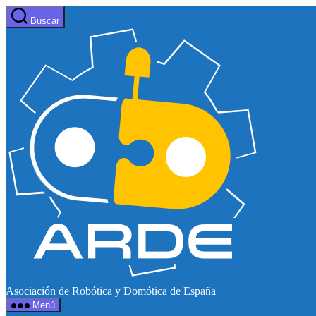
Saltar
Buscar
al
Web
contenido
de
ARDE
Asociación de Robótica y Domótica de España
Menú