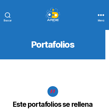
Buscar
Menú
Web
de
ARDE
Portafolios
Este portafolios se rellena