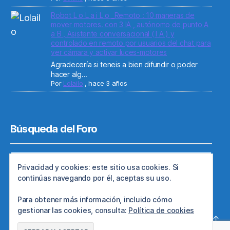
Robot L o L a i L o _Remoto : 10 maneras de
mover motores. con 3 IA , autónomo de punto A
a B , Asistente conversacional ( I A ) y
controlado en remoto por usuarios del chat para
ver cámara y activar luces-motores
Agradecería si teneis a bien difundir o poder
hacer alg...
Por
Lolailo
,
hace 3 años
Búsqueda del Foro
Privacidad y cookies: este sitio usa cookies. Si
continúas navegando por él, aceptas su uso.
Para obtener más información, incluido cómo
gestionar las cookies, consulta:
Política de cookies
© 2026
Web de ARDE
Subir
↑