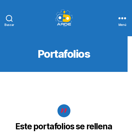
Buscar
Menú
Web
de
ARDE
Portafolios
Este portafolios se rellena