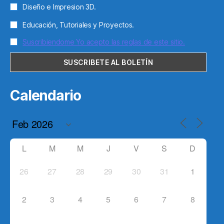
Diseño e Impresion 3D.
Educación, Tutoriales y Proyectos.
Suscribiendome Yo acepto las reglas de este sitio.
Calendario
L
M
M
J
V
S
D
26
27
28
29
30
31
1
2
3
4
5
6
7
8