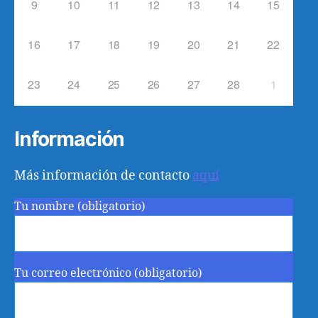
9
10
11
12
13
14
15
16
17
18
19
20
21
22
23
24
25
26
27
28
1
Información
Más información de contacto
aquí
Tu nombre (obligatorio)
Tu correo electrónico (obligatorio)