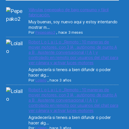
Válvulas pepepako de bajo consumo y fácil
fabricación.
Muy buenas, soy nuevo aqui y estoy intentando
mostrar m...
Por
Pepepako2
,
hace 3 meses
Robot L o L a i L o _Remoto : 10 maneras de
mover motores. con 3 IA , autónomo de punto A
a B , Asistente conversacional ( I A ) y
controlado en remoto por usuarios del chat para
ver cámara y activar luces-motores
Agradecería si teneis a bien difundir o poder
hacer alg...
Por
Lolailo
,
hace 3 años
Robot L o L a i L o _Remoto : 10 maneras de
mover motores. con 3 IA , autónomo de punto A
a B , Asistente conversacional ( I A ) y
controlado en remoto por usuarios del chat para
ver cámara y activar luces-motores
Agradecería si teneis a bien difundir o poder
hacer alg...
Por
Lolailo
,
hace 3 años