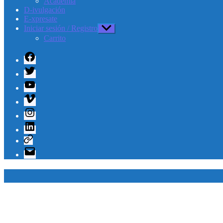
Academia
D-ivulgación
E-xpresate
Iniciar sesión / Registro
Mostrar
el
Carrito
submenú
Facebook
Twitter
Youtube
Vimeo
Instagram
Linkedin
Telegram
Correo
electrónico