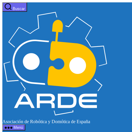
Saltar
Buscar
al
Web
contenido
de
ARDE
Asociación de Robótica y Domótica de España
Menú