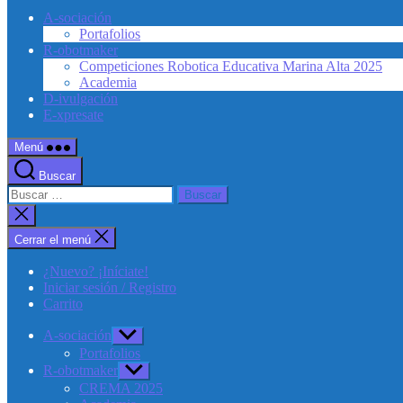
A-sociación
Portafolios
R-obotmaker
Competiciones Robotica Educativa Marina Alta 2025
Academia
D-ivulgación
E-xpresate
Menú
Buscar
Buscar:
Cerrar
la
búsqueda
Cerrar el menú
¿Nuevo? ¡Iníciate!
Iniciar sesión / Registro
Carrito
A-sociación
Mostrar
el
Portafolios
submenú
R-obotmaker
Mostrar
el
CREMA 2025
submenú