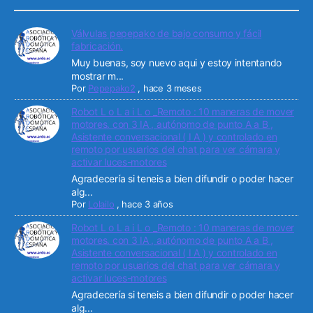
Válvulas pepepako de bajo consumo y fácil
fabricación.
Muy buenas, soy nuevo aqui y estoy intentando
mostrar m...
Por
Pepepako2
,
hace 3 meses
Robot L o L a i L o _Remoto : 10 maneras de mover
motores. con 3 IA , autónomo de punto A a B ,
Asistente conversacional ( I A ) y controlado en
remoto por usuarios del chat para ver cámara y
activar luces-motores
Agradecería si teneis a bien difundir o poder hacer
alg...
Por
Lolailo
,
hace 3 años
Robot L o L a i L o _Remoto : 10 maneras de mover
motores. con 3 IA , autónomo de punto A a B ,
Asistente conversacional ( I A ) y controlado en
remoto por usuarios del chat para ver cámara y
activar luces-motores
Agradecería si teneis a bien difundir o poder hacer
alg...