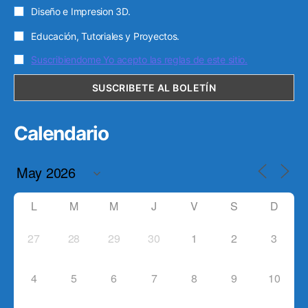
Diseño e Impresion 3D.
Educación, Tutoriales y Proyectos.
Suscribiendome Yo acepto las reglas de este sitio.
Calendario
L
M
M
J
V
S
D
27
28
29
30
1
2
3
4
5
6
7
8
9
10