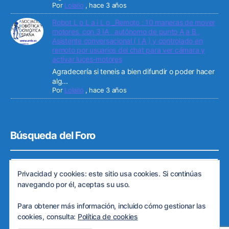
Por
Lolailo
,
hace 3 años
Robot L o L a i L o _Remoto : 10 maneras de mover
motores. con 3 IA , autónomo de punto A a B ,
Asistente conversacional ( I A ) y controlado en
remoto por usuarios del chat para ver cámara y
activar luces-motores
Agradecería si teneis a bien difundir o poder hacer
alg...
Por
Lolailo
,
hace 3 años
Búsqueda del Foro
Privacidad y cookies: este sitio usa cookies. Si continúas
navegando por él, aceptas su uso.
Para obtener más información, incluido cómo gestionar las
cookies, consulta:
Política de cookies
© 2026
Web de ARDE
Subir
↑