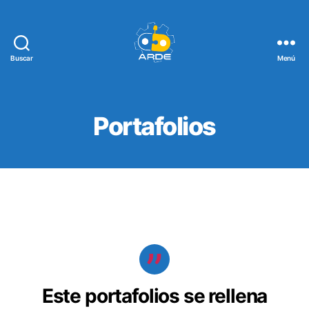
Buscar
Menú
Web
de
ARDE
Portafolios
Este portafolios se rellena