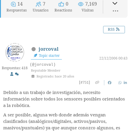
14
7
0
7,169
Respuestas
Usuarios
Reactions
Visitas
RSS
jorcoval
Topic starter
22/12/2006 00:43
(@jorcoval)
Respuestas: 418
Reputable Member
Registrado: hace 20 años
[#751]
Debido a un trabajo de investigación, necesito
información sobre todos los sensores posibles orientados
a la robótica.
A ser posible, alguna web donde además vengan
clasificados (analógicos/digitales, activos/pasivos,
masivos/puntuales) ya que aunque conozco algunos, es