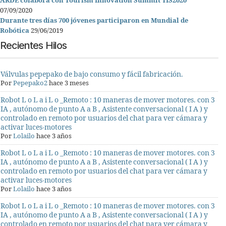
ARDE colabora con Tourism Innovation Summit TIS2020
07/09/2020
Durante tres días 700 jóvenes participaron en Mundial de
Robótica
29/06/2019
Recientes Hilos
Válvulas pepepako de bajo consumo y fácil fabricación.
Por
Pepepako2
hace 3 meses
Robot L o L a i L o _Remoto : 10 maneras de mover motores. con 3
IA , autónomo de punto A a B , Asistente conversacional ( I A ) y
controlado en remoto por usuarios del chat para ver cámara y
activar luces-motores
Por
Lolailo
hace 3 años
Robot L o L a i L o _Remoto : 10 maneras de mover motores. con 3
IA , autónomo de punto A a B , Asistente conversacional ( I A ) y
controlado en remoto por usuarios del chat para ver cámara y
activar luces-motores
Por
Lolailo
hace 3 años
Robot L o L a i L o _Remoto : 10 maneras de mover motores. con 3
IA , autónomo de punto A a B , Asistente conversacional ( I A ) y
controlado en remoto por usuarios del chat para ver cámara y