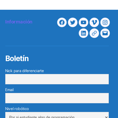
Información
Facebook
Twitter
Youtube
Vimeo
Insta
Linkedin
Telegram
Corre
electr
Boletín
Nick para diferenciarte
Email
Nivel robótico