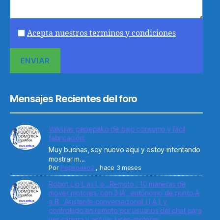
Acepta nuestros terminos y condiciones
Mensajes Recientes del foro
Válvulas pepepako de bajo consumo y fácil
fabricación.
Muy buenas, soy nuevo aqui y estoy intentando
mostrar m...
Por
Pepepako2
,
hace 3 meses
Robot L o L a i L o _Remoto : 10 maneras de
mover motores. con 3 IA , autónomo de punto A
a B , Asistente conversacional ( I A ) y
controlado en remoto por usuarios del chat para
ver cámara y activar luces-motores