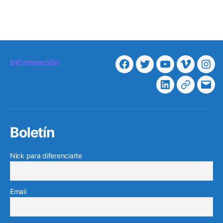
Información
Facebook
Twitter
Youtube
Vimeo
Ins
Linkedin
Telegra
Cor
elec
Boletín
Nick para diferenciarte
Email