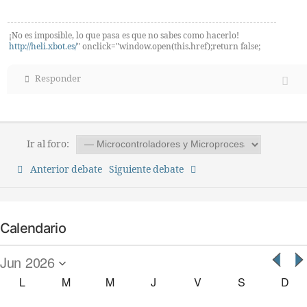
¡No es imposible, lo que pasa es que no sabes como hacerlo!
http://heli.xbot.es/
" onclick="window.open(this.href);return false;
Responder
Ir al foro:
Anterior debate
Siguiente debate
Calendario
L
M
M
J
V
S
D