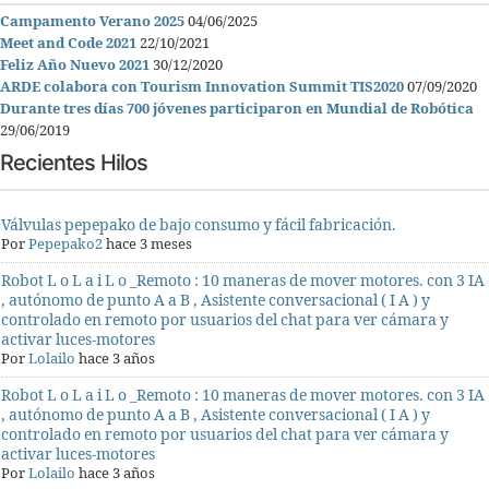
Campamento Verano 2025
04/06/2025
Meet and Code 2021
22/10/2021
Feliz Año Nuevo 2021
30/12/2020
ARDE colabora con Tourism Innovation Summit TIS2020
07/09/2020
Durante tres días 700 jóvenes participaron en Mundial de Robótica
29/06/2019
Recientes Hilos
Válvulas pepepako de bajo consumo y fácil fabricación.
Por
Pepepako2
hace 3 meses
Robot L o L a i L o _Remoto : 10 maneras de mover motores. con 3 IA
, autónomo de punto A a B , Asistente conversacional ( I A ) y
controlado en remoto por usuarios del chat para ver cámara y
activar luces-motores
Por
Lolailo
hace 3 años
Robot L o L a i L o _Remoto : 10 maneras de mover motores. con 3 IA
, autónomo de punto A a B , Asistente conversacional ( I A ) y
controlado en remoto por usuarios del chat para ver cámara y
activar luces-motores
Por
Lolailo
hace 3 años