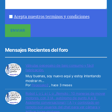
Acepta nuestros terminos y condiciones
Mensajes Recientes del foro
Válvulas pepepako de bajo consumo y fácil
fabricación.
Muy buenas, soy nuevo aqui y estoy intentando
mostrar m...
Por
Pepepako2
,
hace 3 meses
Robot L o L a i L o _Remoto : 10 maneras de mover
motores. con 3 IA , autónomo de punto A a B ,
Asistente conversacional ( I A ) y controlado en
remoto por usuarios del chat para ver cámara y
activar luces-motores