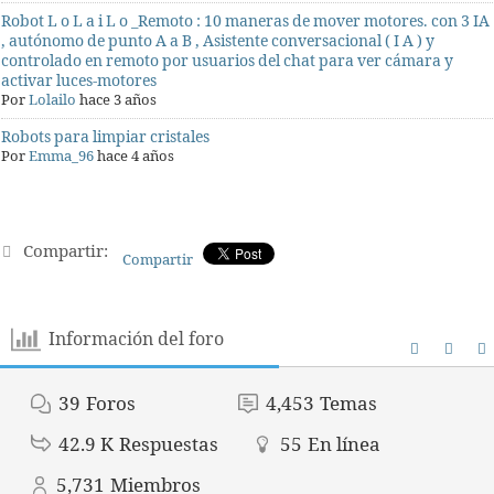
Robot L o L a i L o _Remoto : 10 maneras de mover motores. con 3 IA
, autónomo de punto A a B , Asistente conversacional ( I A ) y
controlado en remoto por usuarios del chat para ver cámara y
activar luces-motores
Por
Lolailo
hace 3 años
Robots para limpiar cristales
Por
Emma_96
hace 4 años
Compartir:
Compartir
Información del foro
39
Foros
4,453
Temas
42.9 K
Respuestas
55
En línea
5,731
Miembros