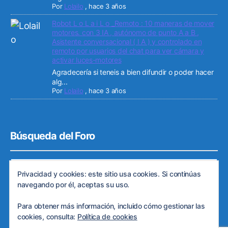
Por
Lolailo
,
hace 3 años
Robot L o L a i L o _Remoto : 10 maneras de mover
motores. con 3 IA , autónomo de punto A a B ,
Asistente conversacional ( I A ) y controlado en
remoto por usuarios del chat para ver cámara y
activar luces-motores
Agradecería si teneis a bien difundir o poder hacer
alg...
Por
Lolailo
,
hace 3 años
Búsqueda del Foro
Privacidad y cookies: este sitio usa cookies. Si continúas
navegando por él, aceptas su uso.
Para obtener más información, incluido cómo gestionar las
cookies, consulta:
Política de cookies
© 2026
Web de ARDE
Subir
↑