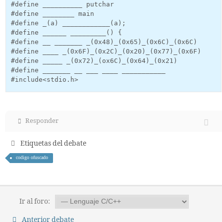
#define __________ putchar

#define ________ main

#define _(a) ____________(a);

#define ______ _________() {

#define __ _______ _(0x48)_(0x65)_(0x6C)_(0x6C)

#define ____ _(0x6F)_(0x2C)_(0x20)_(0x77)_(0x6F)

#define _____ _(0x72)_(ox6C)_(0x64)_(0x21)

#define _______ __ ___ ____ ___________

#include<stdio.h>
Responder
Etiquetas del debate
codigo ofuscado
Ir al foro:
Anterior debate