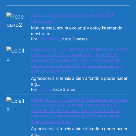
Válvulas pepepako de bajo consumo y fácil
fabricación.
Muy buenas, soy nuevo aqui y estoy intentando
mostrar m...
Por
Pepepako2
,
hace 3 meses
Robot L o L a i L o _Remoto : 10 maneras de mover
motores. con 3 IA , autónomo de punto A a B ,
Asistente conversacional ( I A ) y controlado en
remoto por usuarios del chat para ver cámara y
activar luces-motores
Agradecería si teneis a bien difundir o poder hacer
alg...
Por
Lolailo
,
hace 3 años
Robot L o L a i L o _Remoto : 10 maneras de mover
motores. con 3 IA , autónomo de punto A a B ,
Asistente conversacional ( I A ) y controlado en
remoto por usuarios del chat para ver cámara y
activar luces-motores
Agradecería si teneis a bien difundir o poder hacer
alg...