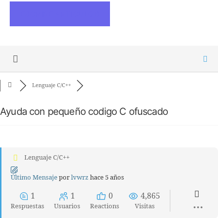
ESCRIBE ARTICULOS
Lenguaje C/C++
Ayuda con pequeño codigo C ofuscado
Lenguaje C/C++
Último Mensaje
por
lvwrz
hace 5 años
1
1
0
4,865
Respuestas
Usuarios
Reactions
Visitas