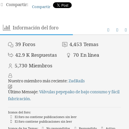
Compartir:
Compartir
Información del foro
39
Foros
4,453
Temas
42.9 K
Respuestas
70
En línea
5,730
Miembros
Nuestro miembro más reciente:
ZadRails
Último Mensaje:
Válvulas pepepako de bajo consumo y fácil
fabricación.
Iconos del foro:
El foro no contiene publicaciones sin leer
El foro contiene publicaciones sin leer
Iconos de los Temas:
No respondidos
Respondido
Activo