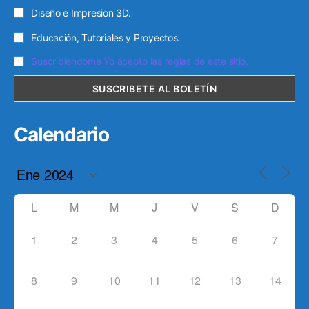
Diseño e Impresion 3D.
Educación, Tutoriales y Proyectos.
Suscribiendome Yo acepto las reglas de este sitio.
Calendario
L
M
M
J
V
S
D
1
2
3
4
5
6
7
8
9
10
11
12
13
14