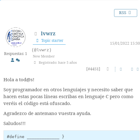
RSS
lvwrz
Topic starter
15/01/2022 15:30
(@lvwrz)
Respuestas: 1
New Member
Registrado: hace 5 años
[#4451]
Hola a tod@s!
Soy programador en otros lenguiajes y necesito saber que
hacen estas pocas líneas escribas en lenguaje C pero como
veréis el código está ofuscado.
Agradezco de antemano vuestra ayuda.
Saludos!!!
#define _____________ }
