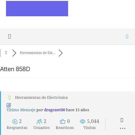
ESCRIBE ARTICULOS
Herramientas de Ele...
Atten 858D
Herramientas de Electrónica
Último Mensaje
por
dragonet80
hace 15 años
2
2
0
5,044
Respuestas
Usuarios
Reactions
Visitas