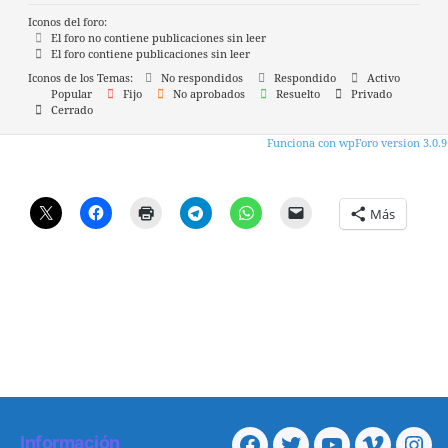
Iconos del foro:
El foro no contiene publicaciones sin leer
El foro contiene publicaciones sin leer
Iconos de los Temas:
No respondidos
Respondido
Activo
Popular
Fijo
No aprobados
Resuelto
Privado
Cerrado
Funciona con wpForo version 3.0.9
Más
Información