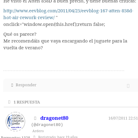
He visto el Atten 858D a buen precio, y tiene buenas críticas:
http://www.eevblog.com/2011/04/25/eevblog-167-atten-858d-
hot-air-rework-review/
"
onclick="window.open(this.href);return false;
Qué os parece?
Me recomendáis que vaya encargando el juguete para la
vuelta de verano?
Responder
1
RESPUESTA
dragonet80
16/07/2011 22:51
(@dragonet80)
Ardero
Registrado: hace 19 años