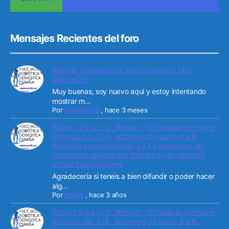
Mensajes Recientes del foro
Válvulas pepepako de bajo consumo y fácil
fabricación.
Muy buenas, soy nuevo aqui y estoy intentando
mostrar m...
Por
Pepepako2
,
hace 3 meses
Robot L o L a i L o _Remoto : 10 maneras de mover
motores. con 3 IA , autónomo de punto A a B ,
Asistente conversacional ( I A ) y controlado en
remoto por usuarios del chat para ver cámara y
activar luces-motores
Agradecería si teneis a bien difundir o poder hacer
alg...
Por
Lolailo
,
hace 3 años
Robot L o L a i L o _Remoto : 10 maneras de mover
motores. con 3 IA , autónomo de punto A a B ,