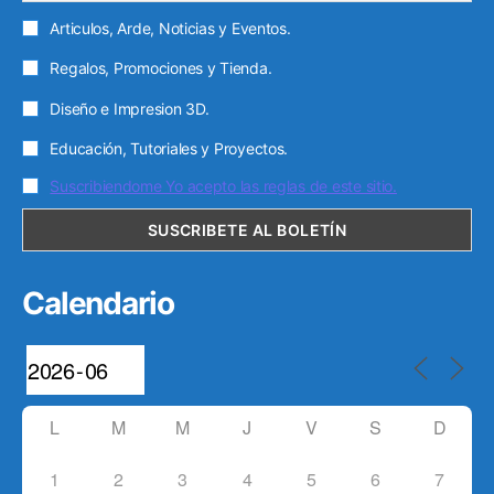
Articulos, Arde, Noticias y Eventos.
Regalos, Promociones y Tienda.
Diseño e Impresion 3D.
Educación, Tutoriales y Proyectos.
Suscribiendome Yo acepto las reglas de este sitio.
Calendario
L
M
M
J
V
S
D
1
2
3
4
5
6
7