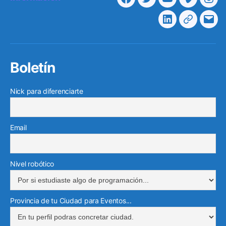
Facebook
Twitter
Youtube
Vimeo
Ins
Linkedin
Telegra
Cor
elec
Boletín
Nick para diferenciarte
Email
Nivel robótico
Provincia de tu Ciudad para Eventos...