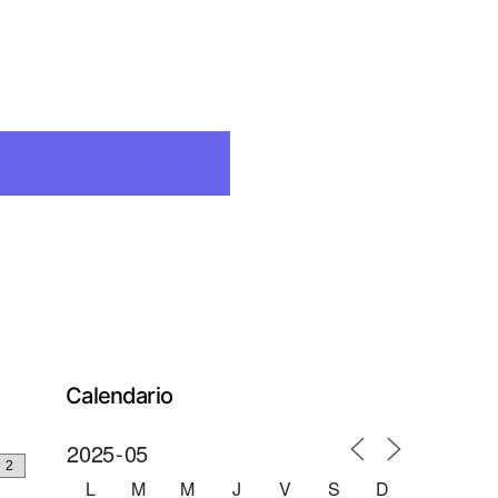
ESCRIBE ARTICULOS
Calendario
L
M
M
J
V
S
D