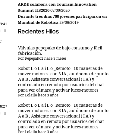
ARDE colabora con Tourism Innovation
Summit TIS2020
07/09/2020
Durante tres días 700 jóvenes participaron en
Mundial de Robótica
29/06/2019
3:41
Recientes Hilos
e
Válvulas pepepako de bajo consumo y fácil
fabricación.
Por
Pepepako2
hace 3 meses
Robot L o L a i L o _Remoto : 10 maneras de
mover motores. con 3 IA , autónomo de punto
A a B , Asistente conversacional ( I A ) y
controlado en remoto por usuarios del chat
para ver cámara y activar luces-motores
Por
Lolailo
hace 3 años
Robot L o L a i L o _Remoto : 10 maneras de
8:27
mover motores. con 3 IA , autónomo de punto
A a B , Asistente conversacional ( I A ) y
controlado en remoto por usuarios del chat
para ver cámara y activar luces-motores
Por
Lolailo
hace 3 años