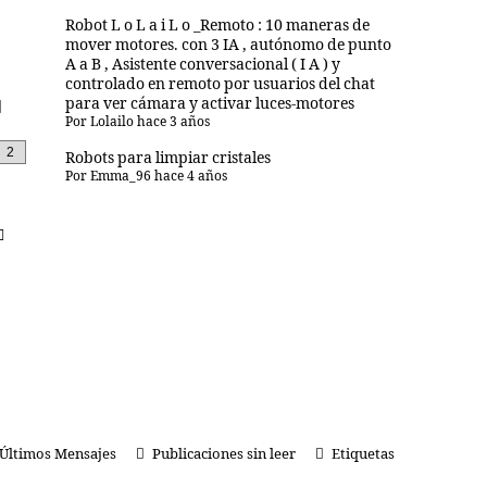
Robot L o L a i L o _Remoto : 10 maneras de
mover motores. con 3 IA , autónomo de punto
A a B , Asistente conversacional ( I A ) y
controlado en remoto por usuarios del chat
para ver cámara y activar luces-motores
Por
Lolailo
hace 3 años
Robots para limpiar cristales
Por
Emma_96
hace 4 años
Últimos Mensajes
Publicaciones sin leer
Etiquetas