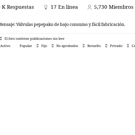
9 K
Respuestas
17
En línea
5,730
Miembros
Mensaje:
Válvulas pepepako de bajo consumo y fácil fabricación.
El foro contiene publicaciones sin leer
Activo
Popular
Fijo
No aprobados
Resuelto
Privado
Ce