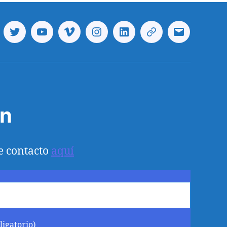
cebook
Twitter
Youtube
Vimeo
Instagram
Linkedin
Telegram
Correo
electrónico
ón
e contacto
aquí
ligatorio)