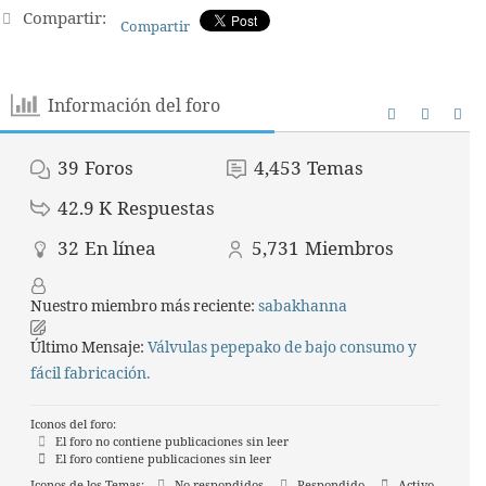
Compartir:
Compartir
Información del foro
39
Foros
4,453
Temas
42.9 K
Respuestas
32
En línea
5,731
Miembros
Nuestro miembro más reciente:
sabakhanna
Último Mensaje:
Válvulas pepepako de bajo consumo y
fácil fabricación.
Iconos del foro:
El foro no contiene publicaciones sin leer
El foro contiene publicaciones sin leer
Iconos de los Temas:
No respondidos
Respondido
Activo