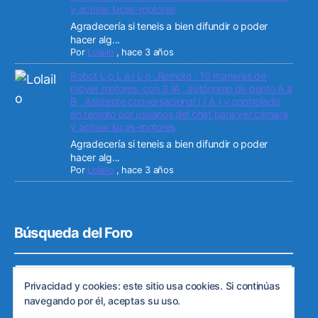
y activar luces-motores
Agradecería si teneis a bien difundir o poder
hacer alg...
Por
Lolailo
,
hace 3 años
Robot L o L a i L o _Remoto : 10 maneras de
mover motores. con 3 IA , autónomo de punto A a
B , Asistente conversacional ( I A ) y controlado
en remoto por usuarios del chat para ver cámara
y activar luces-motores
Agradecería si teneis a bien difundir o poder
hacer alg...
Por
Lolailo
,
hace 3 años
Búsqueda del Foro
Privacidad y cookies: este sitio usa cookies. Si continúas
navegando por él, aceptas su uso.