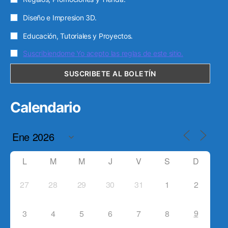
Diseño e Impresion 3D.
Educación, Tutoriales y Proyectos.
Suscribiendome Yo acepto las reglas de este sitio.
Calendario
L
M
M
J
V
S
D
27
28
29
30
31
1
2
9
3
4
5
6
7
8