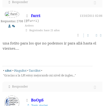
Responder
furri
13/10/2011 02:06
(@furri)
Respuestas: 2708
Ardero
Registrado: hace 21 años
una fotito para los que no podemos ir para allá hasta el
viernes....
•
xBot
•
PinguBot
•
TarriBot
•
"Gracias a la LPI estoy mejorando mi nivel de ingles..."
Responder
BoOpS
Topic starter