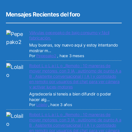
Mensajes Recientes del foro
Válvulas pepepako de bajo consumo y fácil
fabricación.
Muy buenas, soy nuevo aqui y estoy intentando
mostrar m...
Por
Pepepako2
,
hace 3 meses
Robot L o L a i L o _Remoto : 10 maneras de
mover motores. con 3 IA , autónomo de punto A a
B , Asistente conversacional ( I A ) y controlado
en remoto por usuarios del chat para ver cámara
y activar luces-motores
Agradecería si teneis a bien difundir o poder
hacer alg...
Por
Lolailo
,
hace 3 años
Robot L o L a i L o _Remoto : 10 maneras de
mover motores. con 3 IA , autónomo de punto A a
B , Asistente conversacional ( I A ) y controlado
en remoto por usuarios del chat para ver cámara