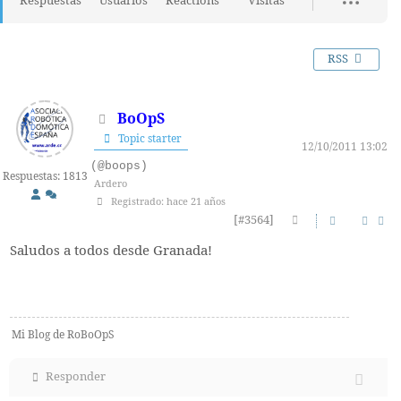
Respuestas
Usuarios
Reactions
Visitas
RSS
BoOpS
Topic starter
12/10/2011 13:02
(@boops)
Respuestas: 1813
Ardero
Registrado: hace 21 años
[#3564]
Saludos a todos desde Granada!
Mi Blog de RoBoOpS
Responder