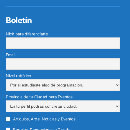
electr
Boletín
Nick para diferenciarte
Email
Nivel robótico
Provincia de tu Ciudad para Eventos...
Articulos, Arde, Noticias y Eventos.
Regalos, Promociones y Tienda.