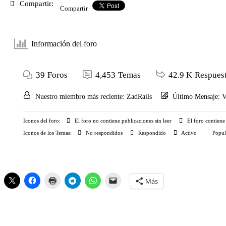
Compartir:
Compartir
Información del foro
39
Foros
4,453
Temas
42.9 K
Respues
Nuestro miembro más reciente:
ZadRails
Último Mensaje:
V
Iconos del foro:
El foro no contiene publicaciones sin leer
El foro contiene 
Iconos de los Temas:
No respondidos
Respondido
Activo
Popul
Más