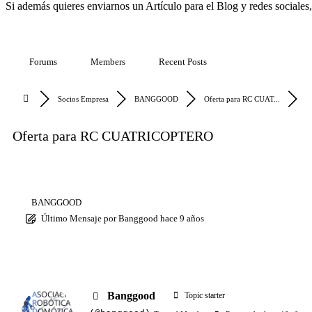
Si además quieres enviarnos un Artículo para el Blog y redes sociales,
Forums
Members
Recent Posts
Socios Empresa
BANGGOOD
Oferta para RC CUAT...
Oferta para RC CUATRICOPTERO
BANGGOOD
Último Mensaje
por
Banggood
hace 9 años
Banggood
Topic starter