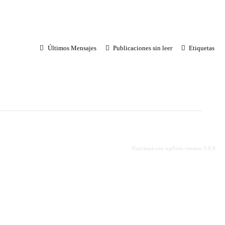
Últimos Mensajes
Publicaciones sin leer
Etiquetas
Funciona con wpForo version 3.0.9