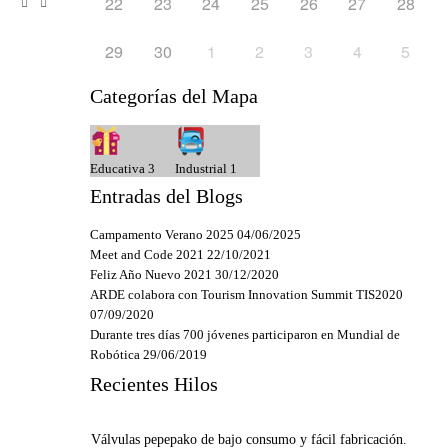
22
23
24
25
26
27
28
29
30
1
2
3
4
5
Categorías del Mapa
Educativa
3
Industrial
1
Entradas del Blogs
Campamento Verano 2025
04/06/2025
Meet and Code 2021
22/10/2021
Feliz Año Nuevo 2021
30/12/2020
ARDE colabora con Tourism Innovation Summit TIS2020
07/09/2020
Durante tres días 700 jóvenes participaron en Mundial de
Robótica
29/06/2019
Recientes Hilos
Válvulas pepepako de bajo consumo y fácil fabricación.