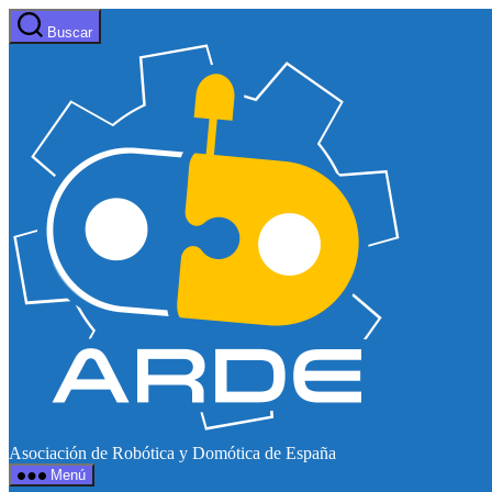
Saltar
Buscar
al
Web
contenido
de
ARDE
Asociación de Robótica y Domótica de España
Menú