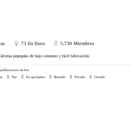
tas
73
En línea
5,730
Miembros
álvulas pepepako de bajo consumo y fácil fabricación.
publicaciones sin leer
ar
Fijo
No aprobados
Resuelto
Privado
Cerrado