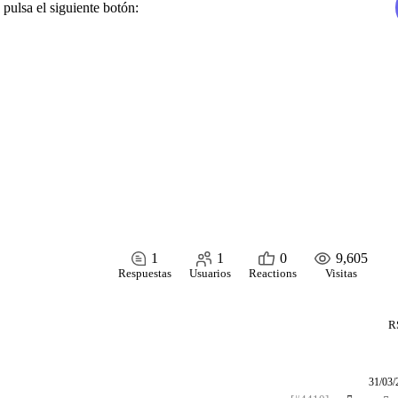
 pulsa el siguiente botón:
1
1
0
9,605
Respuestas
Usuarios
Reactions
Visitas
R
31/03/