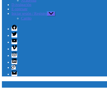
Academia
D-ivulgación
E-xpresate
Iniciar sesión / Registro
Mostrar
el
Carrito
submenú
Facebook
Twitter
Youtube
Vimeo
Instagram
Linkedin
Telegram
Correo
electrónico