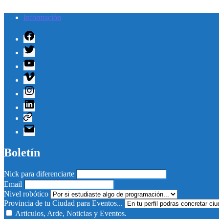
Información
Facebook
Twitter
Youtube
Vimeo
Instagram
Linkedin
Telegram
Correo
electrónico
Boletín
Nick para diferenciarte
Email
Nivel robótico
Provincia de tu Ciudad para Eventos...
Articulos, Arde, Noticias y Eventos.