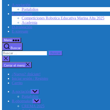
A-sociación
Portafolios
R-obotmaker
Competiciones Robotica Educativa Marina Alta 2025
Academia
D-ivulgación
E-xpresate
Menú
Buscar
Buscar:
Cerrar
la
búsqueda
Cerrar el menú
¿Nuevo? ¡Iníciate!
Iniciar sesión / Registro
Carrito
A-sociación
Mostrar
el
Portafolios
submenú
R-obotmaker
Mostrar
el
CREMA 2025
submenú